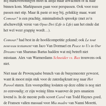
Bij marktvertoningen moet ik altijd maar afwachten of ik naar
binnen kom. Marktpassen gaan voor perspassen. Ook voor roze
passen met stip. Maar ik paste er nog bij, gelukkig maar, want
Comoar?
is een prachtig, minimalistisch sprookje (met zo’n
afschuwelijk versie van
Opus Dei (Life is Life)
aan het einde dat
het wel weer grappig wordt…).
Comoar?
had best in de hoofdcompetitie gekund; ook
Le tout
nouveau testament
van Jaco Van Dormael en
Peace to Us in Our
Dreams
van Sharunas Bartas hadden wat mij betreft niet
misstaan. Alex van Warmerdams
Schneider vs. Bax
trouwens ook
niet.
Niet naar de Provençaalse brunch van de burgemeester geweest,
want ik moest mijn stuk voor de zaterdagkrant nog naar
Het
Parool
sturen. Een voorspelling loslaten op deze editie is nog niet
zo eenvoudig; er zijn weinig films waarover de pers unaniem
lovend is. In de meeste polls scoort
Carol
van Todd Haynes goed,
de Fransen vallen massaal voor
Mia madre
van Nanni Moretti,