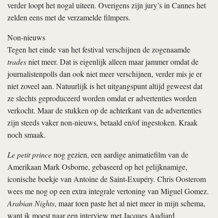
verder loopt het nogal uiteen. Overigens zijn jury’s in Cannes het
zelden eens met de verzamelde filmpers.
Non-nieuws
Tegen het einde van het festival verschijnen de zogenaamde
trades
niet meer. Dat is eigenlijk alleen maar jammer omdat de
journalistenpolls dan ook niet meer verschijnen, verder mis je er
niet zoveel aan. Natuurlijk is het uitgangspunt altijd geweest dat
ze slechts geproduceerd worden omdat er advertenties worden
verkocht. Maar de stukken op de achterkant van de advertenties
zijn steeds vaker non-nieuws, betaald en/of ingestoken. Kraak
noch smaak.
Le petit prince
nog gezien, een aardige animatiefilm van de
Amerikaan Mark Osborne, gebaseerd op het gelijknamige,
iconische boekje van Antoine de Saint-Exupéry. Chris Oosterom
wees me nog op een extra integrale vertoning van Miguel Gomez.
Arabian Nights
, maar toen paste het al niet meer in mijn schema,
want ik moest naar een interview met Jacques Audiard