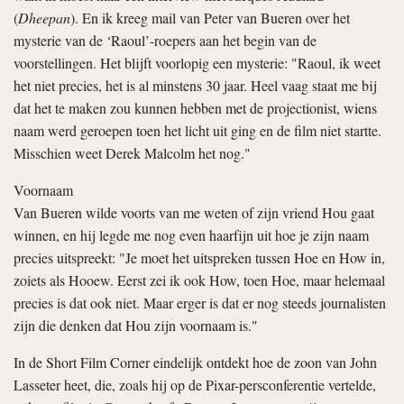
(
Dheepan
). En ik kreeg mail van Peter van Bueren over het
mysterie van de ‘Raoul’-roepers aan het begin van de
voorstellingen. Het blijft voorlopig een mysterie: "Raoul, ik weet
het niet precies, het is al minstens 30 jaar. Heel vaag staat me bij
dat het te maken zou kunnen hebben met de projectionist, wiens
naam werd geroepen toen het licht uit ging en de film niet startte.
Misschien weet Derek Malcolm het nog."
Voornaam
Van Bueren wilde voorts van me weten of zijn vriend Hou gaat
winnen, en hij legde me nog even haarfijn uit hoe je zijn naam
precies uitspreekt: "Je moet het uitspreken tussen Hoe en How in,
zoiets als Hooew. Eerst zei ik ook How, toen Hoe, maar helemaal
precies is dat ook niet. Maar erger is dat er nog steeds journalisten
zijn die denken dat Hou zijn voornaam is."
In de Short Film Corner eindelijk ontdekt hoe de zoon van John
Lasseter heet, die, zoals hij op de Pixar-persconferentie vertelde,