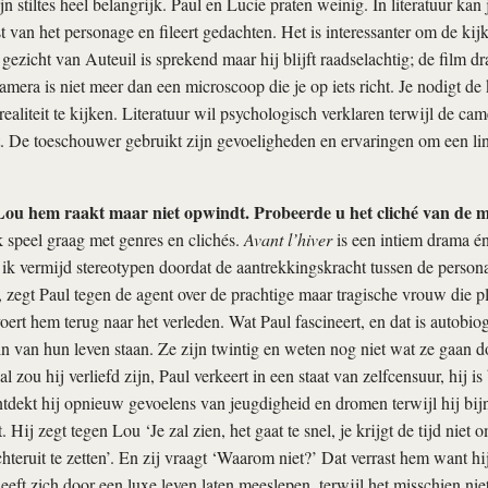
jn stiltes heel belangrijk. Paul en Lucie praten weinig. In literatuur kan j
t van het personage en fileert gedachten. Het is interessanter om de kijk
gezicht van Auteuil is sprekend maar hij blijft raadselachtig; de film dra
amera is niet meer dan een microscoop die je op iets richt. Je nodigt de 
realiteit te kijken. Literatuur wil psychologisch verklaren terwijl de cam
t. De toeschouwer gebruikt zijn gevoeligheden en ervaringen om een li
Lou hem raakt maar niet opwindt. Probeerde u het cliché van de mid
 speel graag met genres en clichés.
Avant l’hiver
is een intiem drama é
 ik vermijd stereotypen doordat de aantrekkingskracht tussen de personag
 zegt Paul tegen de agent over de prachtige maar tragische vrouw die pl
oert hem terug naar het verleden. Wat Paul fascineert, en dat is autobio
in van hun leven staan. Ze zijn twintig en weten nog niet wat ze gaan 
 zou hij verliefd zijn, Paul verkeert in een staat van zelfcensuur, hij is
dekt hij opnieuw gevoelens van jeugdigheid en dromen terwijl hij bij
. Hij zegt tegen Lou ‘Je zal zien, het gaat te snel, je krijgt de tijd nie
teruit te zetten’. En zij vraagt ‘Waarom niet?’ Dat verrast hem want hij
heeft zich door een luxe leven laten meeslepen, terwijl het misschien n