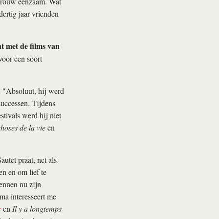
 vrouw eenzaam. Wat
ertig jaar vrienden
t met de films van
voor een soort
.
"Absoluut, hij werd
successen. Tijdens
stivals werd hij niet
hoses de la vie
en
autet praat, net als
en en om lief te
kennen nu zijn
ma interesseert me
r
en
Il y a longtemps