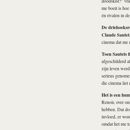
doodskist?" vr
me boeit is hoe
én rivalen in de
De driehoeksr
Claude Sautet
cinema dat me r
Toen Sautets f
afgeschilderd a
zijn leven werd 
serieus genomen
die cinema liet
Het is een hum
Renoir, over ons
hebben. Dat doe
invloed, er wor
omdat het me to