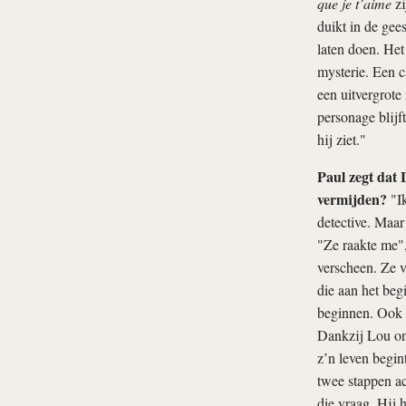
que je t’aime
zi
duikt in de gees
laten doen. Het 
mysterie. Een c
een uitvergrote 
personage blijf
hij ziet."
Paul zegt dat 
vermijden?
"Ik
detective. Maar
"Ze raakte me",
verscheen. Ze v
die aan het beg
beginnen. Ook al
Dankzij Lou ont
z’n leven begint
twee stappen ach
die vraag. Hij 