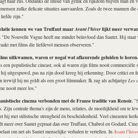
aagt haar zus. Ondanks de illusie van geluk en rijkdom blijven man en
 mensen zulke delicate situaties aanvaarden. Zoals de twee mannen die d
 liefde zijn."
elatie kennen we van Truffaut maar
lijkt meer verwan
Avant l’hiver
.
"De Nouvelle Vague heeft me minder beïnvloed dan Sautet. Hij staat 
aakt met films die liefdevol mensen observeren."
ilms uitkwamen, waren er nogal wat afkeurende geluiden te horen
ls een populistische cineast, ook al waren zijn films nooit commerciële 
hij uitgespuwd, pas na zijn dood kreeg hij erkenning. Door critici en fe
 terwijl hij nu geldt als een groot filmmaker. Ik zag als achtjarige
Les c
 me nooit meer los."
anistische cinema verbonden met de Franse traditie van Renoir.
"S
. Zijn centrale thema’s zijn de mens, relaties, de moeilijkheid om te lev
t hij met stilistische strengheid én bescheidenheid. Veel cineasten her
dt meer over Sautet gepraat dan over Truffaut, Chabrol en Godard. Cine
elaat om net als Sautet menselijke verhalen te vertellen. In
Avant l’hive