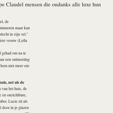
ppe Claudel mensen die ondanks alle luxe hun
el, de
entumoren maar kan
lecht in zijn vel."
dere vrouw (Leïla
jd gehad om na te
Maar een ontmoeting
et hem niet meer om
uis, net als de
van het huis, de
e en onzichtbare,
ber. Lucie zit als
 door in je glazen