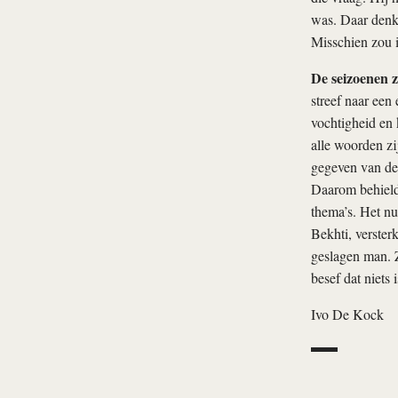
was. Daar denk 
Misschien zou 
De seizoenen z
streef naar een 
vochtigheid en 
alle woorden zi
gegeven van de 
Daarom behield 
thema’s. Het n
Bekhti, verster
geslagen man. Z
besef dat niets i
Ivo De Kock