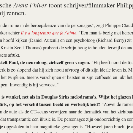
Avant l’hiver
ische
toont schrijver/filmmaker Phili
ij rennen.
ende ironie in de beroepskeuze van de personages", zegt Philippe Claud
aker achter
Il y a longtemps que je t’aime
. "Een man is bezig met hers
en hoofd kijken (Daniel Auteuil) en een psycholoog (Richard Berry) zit s
ristin Scott Thomas) probeert de schijn hoog te houden terwijl de an
ers afrukt.
telt Paul, de neuroloog, zichzelf geen vragen.
"Hij heeft nooit de ti
rk is zo slopend dat hij zich nooit afvroeg of dit zijn ideale leven is. 
het twijfelen. Ineens verschijnen er barsten in zijn zelfbeeld en lukt h
rapen. Inwendig is hij verwoest."
s wankel, net als in Douglas Sirks melodrama’s. Wijst het glazen h
Sirk, op het verschil tussen beeld en werkelijkheid?
"Zowel de ramen 
de auto als de CT-scans verwijzen naar de thematiek van het zichtbar
 dat transparantie een illusie is. De personages zijn ondoorzichtig en som
 opgesloten in haar magnifieke gevangenis. "Hoeveel jaren bracht je al