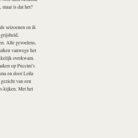
 maar is dat het?
de seizoenen en ik
grijsheid,
en. Alle gevoelens,
uiken vanwege het
ukkelijk overkwam.
maken op Puccini’s
una en door Leïla
 gezicht van een
s kijken. Met het