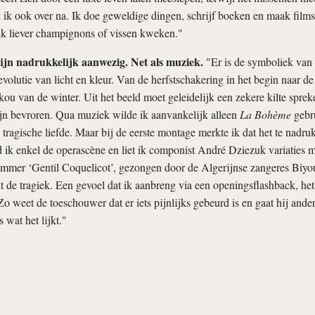
ik ook over na. Ik doe geweldige dingen, schrijf boeken en maak films,
ik liever champignons of vissen kweken."
ijn nadrukkelijk aanwezig. Net als muziek.
"Er is de symboliek van 
evolutie van licht en kleur. Van de herfstschakering in het begin naar de 
kou van de winter. Uit het beeld moet geleidelijk een zekere kilte sprek
jn bevroren. Qua muziek wilde ik aanvankelijk alleen
La Bohème
gebr
tragische liefde. Maar bij de eerste montage merkte ik dat het te nadr
ik enkel de operascène en liet ik componist André Dziezuk variaties 
ummer ‘Gentil Coquelicot’, gezongen door de Algerijnse zangeres Biyo
kt de tragiek. Een gevoel dat ik aanbreng via een openingsflashback, het
o weet de toeschouwer dat er iets pijnlijks gebeurd is en gaat hij ander
s wat het lijkt."