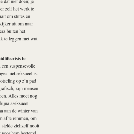
e dat niet doen; je
er zelf het werk te
ait om stiltes en
kijker uit om naar
era buiten het
nk te leggen met wat
lifecrisis te
n een suspensevolle
es niet seksueel is.
otseling op z’n pad
grafisch, zijn mensen
doen. Alles moet nog
 bijna aseksueel.
na aan de winter van
t om af te remmen, om
 stelde zichzelf nooit
iet voor hem bestemd