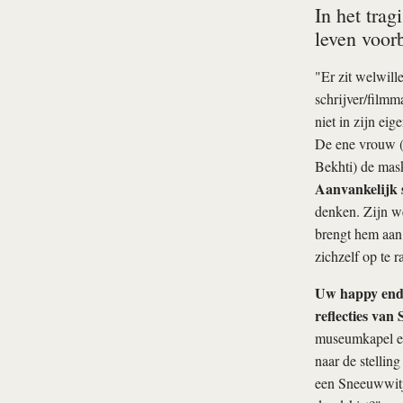
In het trag
leven voorb
"Er zit welwill
schrijver/filmm
niet in zijn eig
De ene vrouw (K
Bekhti) de mask
Aanvankelijk s
denken. Zijn we
brengt hem aan 
zichzelf op te 
Uw happy end i
reflecties van 
museumkapel en 
naar de stelling
een Sneeuwwitje