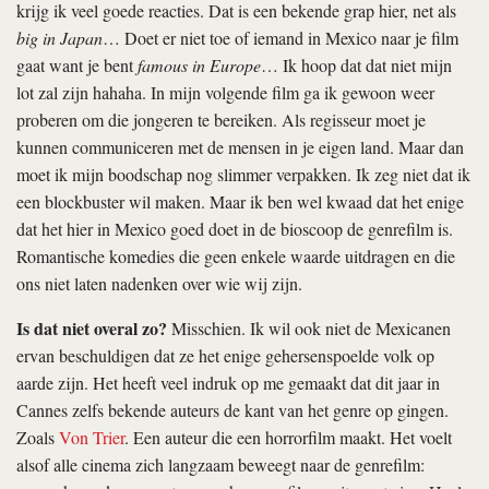
krijg ik veel goede reacties. Dat is een bekende grap hier, net als
big in Japan
… Doet er niet toe of iemand in Mexico naar je film
gaat want je bent
famous in Europe
… Ik hoop dat dat niet mijn
lot zal zijn hahaha. In mijn volgende film ga ik gewoon weer
proberen om die jongeren te bereiken. Als regisseur moet je
kunnen communiceren met de mensen in je eigen land. Maar dan
moet ik mijn boodschap nog slimmer verpakken. Ik zeg niet dat ik
een blockbuster wil maken. Maar ik ben wel kwaad dat het enige
dat het hier in Mexico goed doet in de bioscoop de genrefilm is.
Romantische komedies die geen enkele waarde uitdragen en die
ons niet laten nadenken over wie wij zijn.
Is dat niet overal zo?
Misschien. Ik wil ook niet de Mexicanen
ervan beschuldigen dat ze het enige gehersenspoelde volk op
aarde zijn. Het heeft veel indruk op me gemaakt dat dit jaar in
Cannes zelfs bekende auteurs de kant van het genre op gingen.
Zoals
Von Trier
. Een auteur die een horrorfilm maakt. Het voelt
alsof alle cinema zich langzaam beweegt naar de genrefilm: