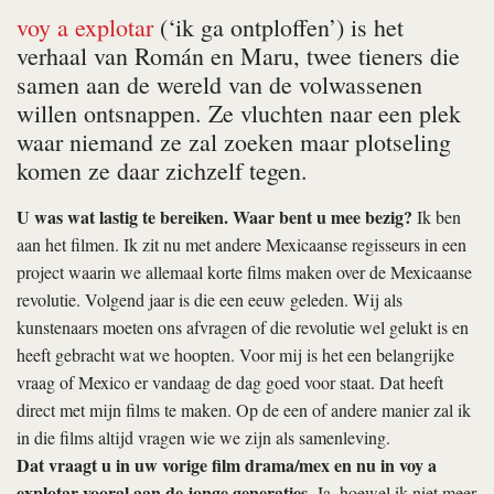
voy a explotar
(‘ik ga ontploffen’) is het
verhaal van Román en Maru, twee tieners die
samen aan de wereld van de volwassenen
willen ontsnappen. Ze vluchten naar een plek
waar niemand ze zal zoeken maar plotseling
komen ze daar zichzelf tegen.
U was wat lastig te bereiken. Waar bent u mee bezig?
Ik ben
aan het filmen. Ik zit nu met andere Mexicaanse regisseurs in een
project waarin we allemaal korte films maken over de Mexicaanse
revolutie. Volgend jaar is die een eeuw geleden. Wij als
kunstenaars moeten ons afvragen of die revolutie wel gelukt is en
heeft gebracht wat we hoopten. Voor mij is het een belangrijke
vraag of Mexico er vandaag de dag goed voor staat. Dat heeft
direct met mijn films te maken. Op de een of andere manier zal ik
in die films altijd vragen wie we zijn als samenleving.
Dat vraagt u in uw vorige film
drama/mex
en nu in
voy a
explotar
vooral aan de jonge generaties.
Ja, hoewel ik niet meer