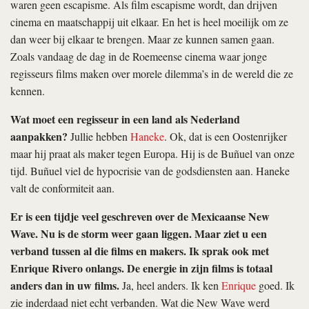
waren geen escapisme. Als film escapisme wordt, dan drijven
cinema en maatschappij uit elkaar. En het is heel moeilijk om ze
dan weer bij elkaar te brengen. Maar ze kunnen samen gaan.
Zoals vandaag de dag in de Roemeense cinema waar jonge
regisseurs films maken over morele dilemma’s in de wereld die ze
kennen.
Wat moet een regisseur in een land als Nederland
aanpakken?
Jullie hebben
Haneke
. Ok, dat is een Oostenrijker
maar hij praat als maker tegen Europa. Hij is de Buñuel van onze
tijd. Buñuel viel de hypocrisie van de godsdiensten aan. Haneke
valt de conformiteit aan.
Er is een tijdje veel geschreven over de Mexicaanse New
Wave. Nu is de storm weer gaan liggen. Maar ziet u een
verband tussen al die films en makers. Ik sprak ook met
Enrique Rivero onlangs. De energie in zijn films is totaal
anders dan in uw films.
Ja, heel anders. Ik ken
Enrique
goed. Ik
zie inderdaad niet echt verbanden. Wat die New Wave werd