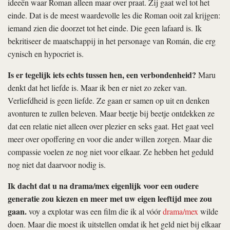
ideeën waar Roman alleen maar over praat. Zij gaat wel tot het
einde. Dat is de meest waardevolle les die Roman ooit zal krijgen:
iemand zien die doorzet tot het einde. Die geen lafaard is. Ik
bekritiseer de maatschappij in het personage van Román, die erg
cynisch en hypocriet is.
Is er tegelijk iets echts tussen hen, een verbondenheid?
Maru
denkt dat het liefde is. Maar ik ben er niet zo zeker van.
Verliefdheid is geen liefde. Ze gaan er samen op uit en denken
avonturen te zullen beleven. Maar beetje bij beetje ontdekken ze
dat een relatie niet alleen over plezier en seks gaat. Het gaat veel
meer over opoffering en voor die ander willen zorgen. Maar die
compassie voelen ze nog niet voor elkaar. Ze hebben het geduld
nog niet dat daarvoor nodig is.
Ik dacht dat u na
drama/mex
eigenlijk voor een oudere
generatie zou kiezen en meer met uw eigen leeftijd mee zou
gaan.
voy a explotar
was een film die ik al vóór
drama/mex
wilde
doen. Maar die moest ik uitstellen omdat ik het geld niet bij elkaar