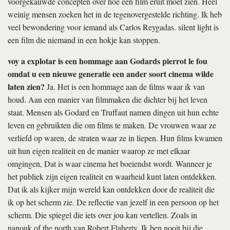
voorgekauwde concepten over hoe een film eruit moet zien. Heel
weinig mensen zoeken het in de tegenovergestelde richting. Ik heb
veel bewondering voor iemand als Carlos Reygadas.
silent light
is
een film die niemand in een hokje kan stoppen.
voy a explotar
is een hommage aan Godards
pierrot le fou
omdat u een nieuwe generatie een ander soort cinema wilde
laten zien?
Ja. Het is een hommage aan de films waar ik van
houd. Aan een manier van filmmaken die dichter bij het leven
staat. Mensen als Godard en Truffaut namen dingen uit hun echte
leven en gebruikten die om films te maken. De vrouwen waar ze
verliefd op waren, de straten waar ze in liepen. Hun films kwamen
uit hun eigen realiteit en de manier waarop ze met elkaar
omgingen, Dat is waar cinema het boeiendst wordt. Wanneer je
het publiek zijn eigen realiteit en waarheid kunt laten ontdekken.
Dat ik als kijker mijn wereld kan ontdekken door de realiteit die
ik op het scherm zie. De reflectie van jezelf in een persoon op het
scherm. Die spiegel die iets over jou kan vertellen. Zoals in
nanouk of the north
van Robert Flaherty. Ik ben nooit bij die