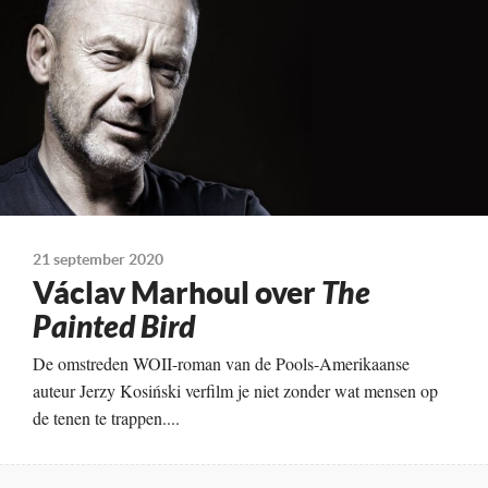
15-10-2020
Land
Tsjechië/Oekraïne/Slowakije, 2019
21 september 2020
Václav Marhoul over
The
Painted Bird
De omstreden WOII-roman van de Pools-Amerikaanse
auteur Jerzy Kosiński verfilm je niet zonder wat mensen op
de tenen te trappen....