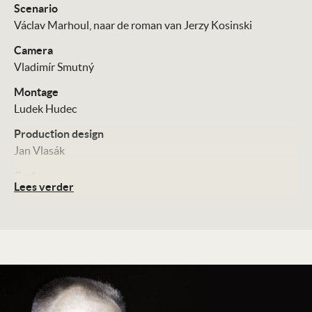
Scenario
Václav Marhoul, naar de roman van Jerzy Kosinski
Camera
Vladimír Smutný
Montage
Ludek Hudec
Production design
Jan Vlasák
Cast
Lees verder
Petr Kotlár
Udo Kier
Harvey Keitel
Stellan Skarsgård
Distributie
September Film
Technische Details
Zwart/wit, 169 minuten
Te zien vanaf