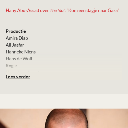
Hany Abu-Assad over
The Idol
:
"Kom een dagje naar Gaza"
Productie
Amira Diab
Ali Jaafar
Hanneke Niens
Hans de Wolf
Reg
ie
Hany Abu-Assad
Lees verder
Scenario
Hany Abu-Assad
Sameh Zoabi
Camera
Ehab Assal
Montage
Eyas Salman
Art direction