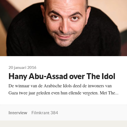
Naael Kanj
Met
Tawfeek Barhom
Hiba Atallah
Qais Atallah
Kleur, 100 minuten
Distributie
September Film
20 januari 2016
Te zien
Hany Abu-Assad over The Idol
op het Filmfestival Rotterdam en vanaf 2 juni
De winnaar van de Arabische Idols deed de inwoners van
Gaza twee jaar geleden even hun ellende vergeten. Met The...
Ga voor alle bioscopen
en speeltijden naar
Interview
Filmkrant 384