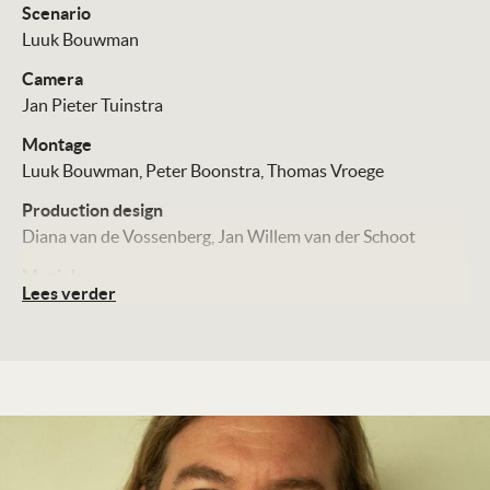
Scenario
Luuk Bouwman
Camera
Jan Pieter Tuinstra
Montage
Luuk Bouwman
Peter Boonstra
Thomas Vroege
Production design
Diana van de Vossenberg
Jan Willem van der Schoot
Muziek
Lees verder
Bram Meindersma
Distributie
Cinema Delicatessen
Technische Details
Kleur, 110 minuten
Te zien vanaf