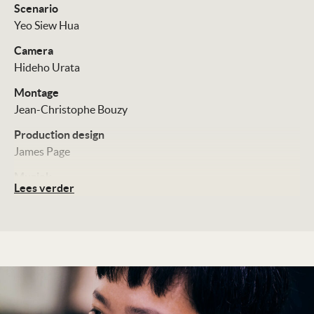
Scenario
Yeo Siew Hua
Camera
Hideho Urata
Montage
Jean-Christophe Bouzy
Production design
James Page
Muziek
Lees verder
Thomas Foguenne
Cast
Lee Kang-shen
Anicca Panna
Wu Chien-ho
Vera Chen
Distributie
September Film
Technische Details