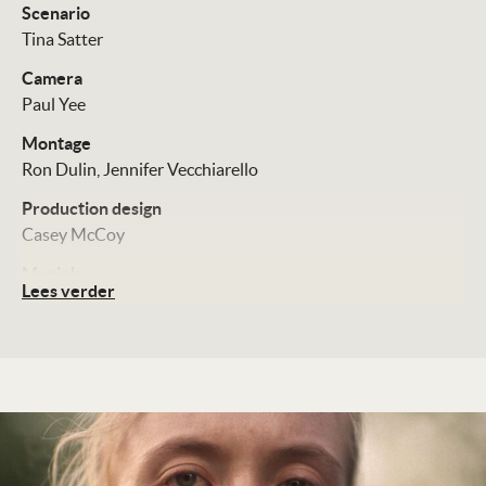
Scenario
Tina Satter
Camera
Paul Yee
Montage
Ron Dulin
Jennifer Vecchiarello
Production design
Casey McCoy
Muziek
Lees verder
Nathan Micay
Cast
Sydney Sweeney
Josh Hamilton
Marchánt Davis
Distributie
September Film
Technische Details