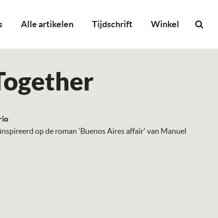
s
Alle artikelen
Tijdschrift
Winkel
Together
rio
ïnspireerd op de roman 'Buenos Aires affair' van Manuel