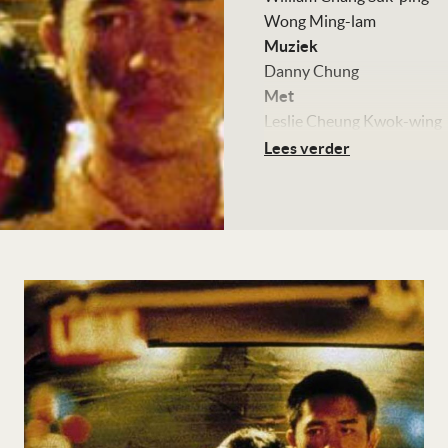
Wong Ming-lam
Muziek
Danny Chung
Met
Leslie Cheung Kwok-wing
Tony Leung Chiu-wai
Lees verder
Chang Chen
Kleur, 93 minuten
Distributie
Cinemien
Te zien
vanaf 2 oktober