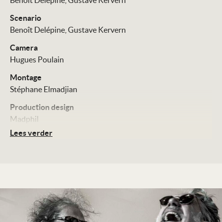
Benoît Delépine
Gustave Kervern
Scenario
Benoît Delépine
Gustave Kervern
Camera
Hugues Poulain
Montage
Stéphane Elmadjian
Production design
Madphil
Lees verder
Cast
Blanche Gardin
Denis Podalydès
Corinne Masiero
Distributie
September Film
Technische Details
Kleur, 110 minuten