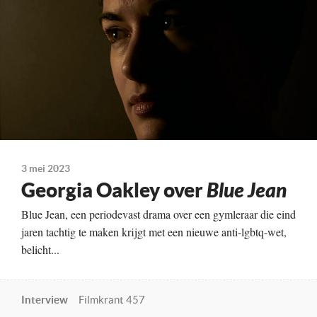
Kleur, 97 minuten
Te zien vanaf
25-05-2023
Land
Verenigd Koninkrijk, 2022
3 mei 2023
Georgia Oakley over
Blue Jean
Blue Jean, een periodevast drama over een gymleraar die eind
jaren tachtig te maken krijgt met een nieuwe anti-lgbtq-wet,
belicht...
Interview
Filmkrant 457