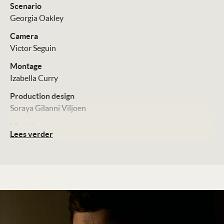
Scenario
Georgia Oakley
Camera
Victor Seguin
Montage
Izabella Curry
Production design
Soraya Gilanni Viljoen
Muziek
Lees verder
Chris Roe
Cast
Rosy McEwen
Lucy Halliday
Kerrie Hayes
Distributie
Cinéart
Technische Details