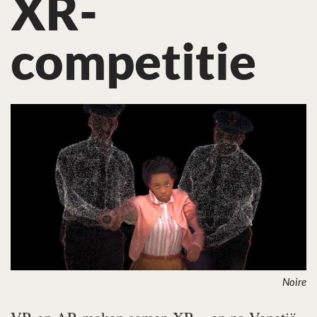
XR-
competitie
Noire