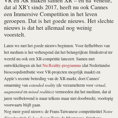
VR en AR maken samen XR – en na Venetië,
dat al XR’t sinds 2017, heeft nu ook Cannes
een Immersive Competition in het leven
geroepen. Dat is het goede nieuws. Het slechte
nieuws is dat het allemaal nog weinig
voorstelt.
Laten we met het goede nieuws beginnen. Voor liefhebbers van
het medium is het verheugend dat het belangrijkste filmfestival ter
wereld nu ook een XR-competitie lanceert. Samen met
ontwikkelingen als het
Nu:Reality-programma
(dat Nederlandse
bioscoopdistributie voor VR-projecten mogelijk maakt) en
Apple’s recente betreding van de XR-markt, doet Cannes’
omarming van
extended reality
(de verzamelterm voor
virtual
,
augmented
en
mixed realities
) vermoeden dat het medium, dat al
jaren veelbelovend is maar telkens maar niet doorbreekt, voorlopig
voorwaarts blijft gaan.
Nog meer goed nieuws: de Frans-Taiwanese competitietitel
Noire
(Engelse titel:
Colored
) van Tania de Montaigne, Stéphane