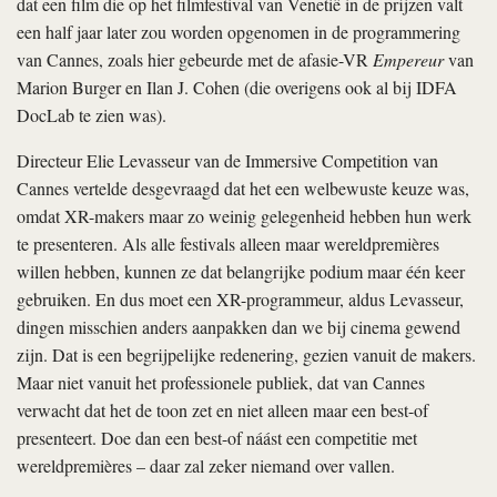
dat een film die op het filmfestival van Venetië in de prijzen valt
een half jaar later zou worden opgenomen in de programmering
van Cannes, zoals hier gebeurde met de afasie-VR
Empereur
van
Marion Burger en Ilan J. Cohen (die overigens ook al bij IDFA
DocLab te zien was).
Directeur Elie Levasseur van de Immersive Competition van
Cannes vertelde desgevraagd dat het een welbewuste keuze was,
omdat XR-makers maar zo weinig gelegenheid hebben hun werk
te presenteren. Als alle festivals alleen maar wereldpremières
willen hebben, kunnen ze dat belangrijke podium maar één keer
gebruiken. En dus moet een XR-programmeur, aldus Levasseur,
dingen misschien anders aanpakken dan we bij cinema gewend
zijn. Dat is een begrijpelijke redenering, gezien vanuit de makers.
Maar niet vanuit het professionele publiek, dat van Cannes
verwacht dat het de toon zet en niet alleen maar een best-of
presenteert. Doe dan een best-of náást een competitie met
wereldpremières – daar zal zeker niemand over vallen.