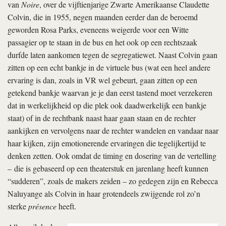
van
Noire
, over de vijftienjarige Zwarte Amerikaanse Claudette
Colvin, die in 1955, negen maanden eerder dan de beroemd
geworden Rosa Parks, eveneens weigerde voor een Witte
passagier op te staan in de bus en het ook op een rechtszaak
durfde laten aankomen tegen de segregatiewet. Naast Colvin gaan
zitten op een echt bankje in de virtuele bus (wat een heel andere
ervaring is dan, zoals in VR wel gebeurt, gaan zitten op een
getekend bankje waarvan je je dan eerst tastend moet verzekeren
dat in werkelijkheid op die plek ook daadwerkelijk een bankje
staat) of in de rechtbank naast haar gaan staan en de rechter
aankijken en vervolgens naar de rechter wandelen en vandaar naar
haar kijken, zijn emotionerende ervaringen die tegelijkertijd te
denken zetten. Ook omdat de timing en dosering van de vertelling
– die is gebaseerd op een theaterstuk en jarenlang heeft kunnen
“sudderen”, zoals de makers zeiden – zo gedegen zijn en Rebecca
Naluyange als Colvin in haar grotendeels zwijgende rol zo’n
sterke
présence
heeft.