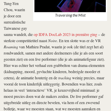
Tung-Yen
Chou, waarin
Traversing the Mist
je door een
surrealistische
Taiwanese gay
sauna wandelt, die
op IDFA DocLab 2023 in première ging
– de
sterkste competitietitel naast
Noire
. En ten slotte was er de VR
Roaming
van Mathieu Pradat, waarin je ook (de titel zegt het al)
rondwandelt, samen met andere deelnemers (die je als een soort
geesten ziet) en een live performer (die je als animatiefiguur ziet).
Hier was echter het verhaal een grabbelton van drama-elementen
(kidnapping, moord, gevluchte kinderen, bedreigde moeder et
cetera), de animatie houterig en de
tracking
weinig precies, maar
vooral de toon kinderlijk uitleggerig. Bovendien was hier, zoals
helaas in veel ‘interactieve’ VR, je keuzevrijheid minimaal: je
moest precies doen wat de makers zeiden. De live performer gaf
uitgebreide uitleg en directe bevelen, via hem of een zwevend
bolletje, waar we moesten staan, wat we moesten aanraken en