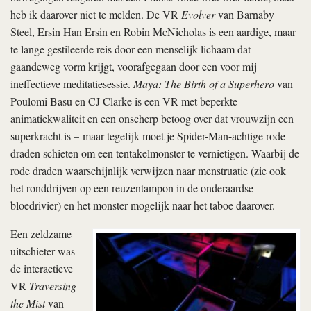
heb ik daarover niet te melden. De VR
Evolver
van Barnaby
Steel, Ersin Han Ersin en Robin McNicholas is een aardige, maar
te lange gestileerde reis door een menselijk lichaam dat
gaandeweg vorm krijgt, voorafgegaan door een voor mij
ineffectieve meditatiesessie.
Maya: The Birth of a Superhero
van
Poulomi Basu en CJ Clarke is een VR met beperkte
animatiekwaliteit en een onscherp betoog over dat vrouwzijn een
superkracht is – maar tegelijk moet je Spider-Man-achtige rode
draden schieten om een tentakelmonster te vernietigen. Waarbij de
rode draden waarschijnlijk verwijzen naar menstruatie (zie ook
het ronddrijven op een reuzentampon in de onderaardse
bloedrivier) en het monster mogelijk naar het taboe daarover.
Een zeldzame
uitschieter was
de interactieve
VR
Traversing
the Mist
van