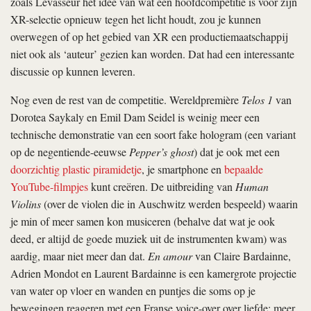
zoals Levasseur het idee van wat een hoofdcompetitie is voor zijn
XR-selectie opnieuw tegen het licht houdt, zou je kunnen
overwegen of op het gebied van XR een productiemaatschappij
niet ook als ‘auteur’ gezien kan worden. Dat had een interessante
discussie op kunnen leveren.
Nog even de rest van de competitie. Wereldpremière
Telos 1
van
Dorotea Saykaly en Emil Dam Seidel is weinig meer een
technische demonstratie van een soort fake hologram (een variant
op de negentiende-eeuwse
Pepper’s ghost
) dat je ook met een
doorzichtig plastic piramidetje
, je smartphone en
bepaalde
YouTube-filmpjes
kunt creëren. De uitbreiding van
Human
Violins
(over de violen die in Auschwitz werden bespeeld) waarin
je min of meer samen kon musiceren (behalve dat wat je ook
deed, er altijd de goede muziek uit de instrumenten kwam) was
aardig, maar niet meer dan dat.
En amour
van Claire Bardainne,
Adrien Mondot en Laurent Bardainne is een kamergrote projectie
van water op vloer en wanden en puntjes die soms op je
bewegingen reageren met een Franse voice-over over liefde; meer