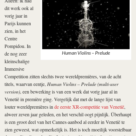
Alleen: ik had
dit werk ook al
vorig jaar in
Parijs kunnen
zien, in het
Centre
Pompidou. In
Human Violins – Prelude
de nog zeer
kleinschalige
Immersive
Competition zitten slechts twee wereldpremières, van de acht
titels, waarvan eentje,
Human Violins – Prelude (multi-user
version)
, een bewerking is van een werk dat vorig jaar al in
Venetië in première ging. Vergelijk dat met de lange lijst van
louter wereldpremières in
de eerste XR-competitie van Venetië
,
alweer zeven jaar geleden, en het verschil oogt pijnlijk. Überhaupt
is een groot deel van het Cannes-aanbod al eerder in Venetië te
zien geweest, wat opmerkelijk is. Het is toch moeilijk voorstelbaar