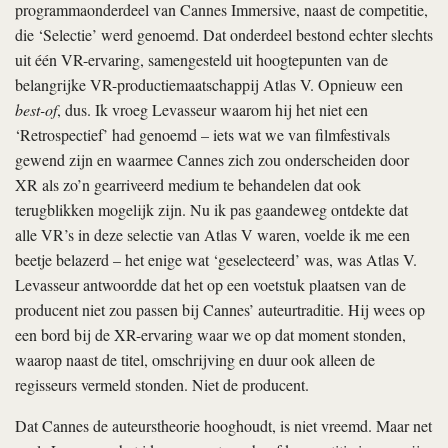
programmaonderdeel van Cannes Immersive, naast de competitie,
die ‘Selectie’ werd genoemd. Dat onderdeel bestond echter slechts
uit één VR-ervaring, samengesteld uit hoogtepunten van de
belangrijke VR-productiemaatschappij Atlas V. Opnieuw een
best-of
, dus. Ik vroeg Levasseur waarom hij het niet een
‘Retrospectief’ had genoemd – iets wat we van filmfestivals
gewend zijn en waarmee Cannes zich zou onderscheiden door
XR als zo’n gearriveerd medium te behandelen dat ook
terugblikken mogelijk zijn. Nu ik pas gaandeweg ontdekte dat
alle VR’s in deze selectie van Atlas V waren, voelde ik me een
beetje belazerd – het enige wat ‘geselecteerd’ was, was Atlas V.
Levasseur antwoordde dat het op een voetstuk plaatsen van de
producent niet zou passen bij Cannes’ auteurtraditie. Hij wees op
een bord bij de XR-ervaring waar we op dat moment stonden,
waarop naast de titel, omschrijving en duur ook alleen de
regisseurs vermeld stonden. Niet de producent.
Dat Cannes de auteurstheorie hooghoudt, is niet vreemd. Maar net