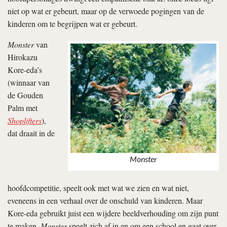
niet op wat er gebeurt, maar op de verwoede pogingen van de
kinderen om te begrijpen wat er gebeurt.
Monster
van
Hirokazu
Kore-eda’s
(winnaar van
de Gouden
Palm met
Shoplifters
),
dat draait in de
Monster
hoofdcompetitie, speelt ook met wat we zien en wat niet,
eveneens in een verhaal over de onschuld van kinderen. Maar
Kore-eda gebruikt juist een wijdere beeldverhouding om zijn punt
te maken.
Monster
speelt zich af in en om een school en gaat over