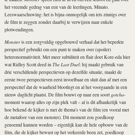
het vreemde gedrag van een van de leerlingen, Minato.
Leeswaarschuwing: het is bijna onmogelijk om iets zinnigs over
de film te zeggen zonder daarbij te verwijzen naar enkele
plotwendingen.
Monster
is een zorgvuldig opgebouwd verhaal dat het beperkte
perspectief gebruikt om een punt te maken over (spoiler)
heteronormativiteit. Met meer subtiliteit en flair doet Kore-eda hier
wat Ridley Scott deed in
The Last Duel
: hij maakt gebruik van
drie verschillende perspectieven op dezelfde situatie, maakt de
eerste twee perspectieven eerst invoelbaar en sluit dan af met een
perspectief dat de waarheid blootlegt en al het voorgaande in een
nieuw daglicht plaatst. De film bouwt op naar een soort
gotcha
-
moment waarop alles op zijn plek valt – al is dit afhankelijk van
hoe bekend de kijker is met de thema’s van de film (en vooral met
de metafoor van een monster). Dit moment zou goedkoop
genoemd kunnen worden – eigenlijk kan de hele opbouw van de
film, die de kijker bewust op het verkeerde been zet, goedkoop