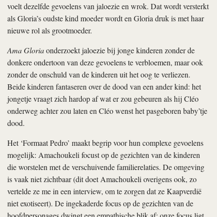
voelt dezelfde gevoelens van jaloezie en wrok. Dat wordt versterkt
als Gloria’s oudste kind moeder wordt en Gloria druk is met haar
nieuwe rol als grootmoeder.
Ama Gloria
onderzoekt jaloezie bij jonge kinderen zonder de
donkere ondertoon van deze gevoelens te verbloemen, maar ook
zonder de onschuld van de kinderen uit het oog te verliezen.
Beide kinderen fantaseren over de dood van een ander kind: het
jongetje vraagt zich hardop af wat er zou gebeuren als hij Cléo
onderweg achter zou laten en Cléo wenst het pasgeboren baby’tje
dood.
Het ‘Formaat Pedro’ maakt begrip voor hun complexe gevoelens
mogelijk: Amachoukeli focust op de gezichten van de kinderen
die worstelen met de verschuivende familierelaties. De omgeving
is vaak niet zichtbaar (dit doet Amachoukeli overigens ook, zo
vertelde ze me in een interview, om te zorgen dat ze Kaapverdië
niet exotiseert). De ingekaderde focus op de gezichten van de
hoofdpersonages dwingt een empathische blik af: onze focus ligt