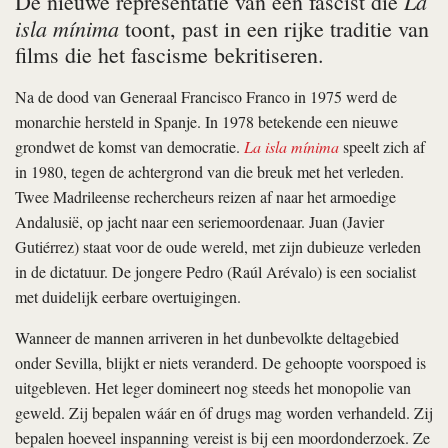
La
De nieuwe representatie van een fascist die
isla mínima
toont, past in een rijke traditie van
films die het fascisme bekritiseren.
Na de dood van Generaal Francisco Franco in 1975 werd de
monarchie hersteld in Spanje. In 1978 betekende een nieuwe
grondwet de komst van democratie.
La isla mínima
speelt zich af
in 1980, tegen de achtergrond van die breuk met het verleden.
Twee Madrileense rechercheurs reizen af naar het armoedige
Andalusië, op jacht naar een seriemoordenaar. Juan (Javier
Gutiérrez) staat voor de oude wereld, met zijn dubieuze verleden
in de dictatuur. De jongere Pedro (Raúl Arévalo) is een socialist
met duidelijk eerbare overtuigingen.
Wanneer de mannen arriveren in het dunbevolkte deltagebied
onder Sevilla, blijkt er niets veranderd. De gehoopte voorspoed is
uitgebleven. Het leger domineert nog steeds het monopolie van
geweld. Zij bepalen wáár en óf drugs mag worden verhandeld. Zij
bepalen hoeveel inspanning vereist is bij een moordonderzoek. Ze