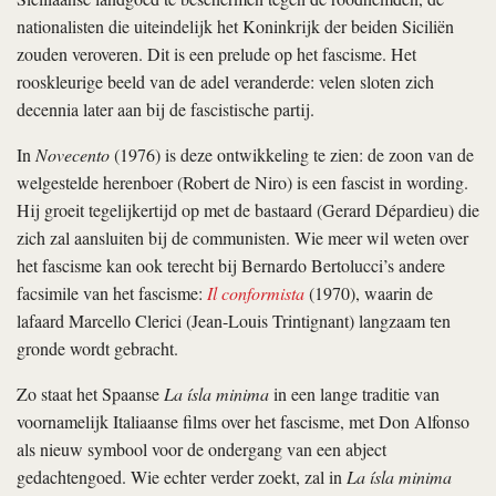
nationalisten die uiteindelijk het Koninkrijk der beiden Siciliën
zouden veroveren. Dit is een prelude op het fascisme. Het
rooskleurige beeld van de adel veranderde: velen sloten zich
decennia later aan bij de fascistische partij.
In
Novecento
(1976) is deze ontwikkeling te zien: de zoon van de
welgestelde herenboer (Robert de Niro) is een fascist in wording.
Hij groeit tegelijkertijd op met de bastaard (Gerard Dépardieu) die
zich zal aansluiten bij de communisten. Wie meer wil weten over
het fascisme kan ook terecht bij Bernardo Bertolucci’s andere
facsimile van het fascisme:
Il conformista
(1970), waarin de
lafaard Marcello Clerici (Jean-Louis Trintignant) langzaam ten
gronde wordt gebracht.
Zo staat het Spaanse
La ísla minima
in een lange traditie van
voornamelijk Italiaanse films over het fascisme, met Don Alfonso
als nieuw symbool voor de ondergang van een abject
gedachtengoed. Wie echter verder zoekt, zal in
La ísla minima