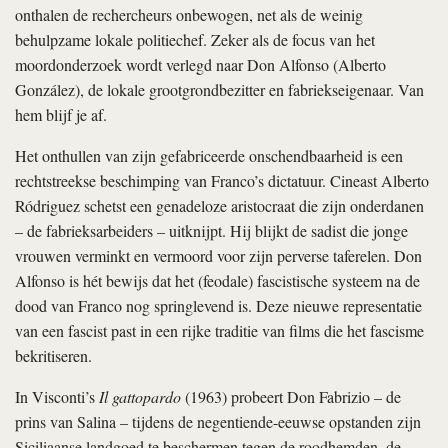
onthalen de rechercheurs onbewogen, net als de weinig
behulpzame lokale politiechef. Zeker als de focus van het
moordonderzoek wordt verlegd naar Don Alfonso (Alberto
González), de lokale grootgrondbezitter en fabriekseigenaar. Van
hem blijf je af.
Het onthullen van zijn gefabriceerde onschendbaarheid is een
rechtstreekse beschimping van Franco’s dictatuur. Cineast Alberto
Ródriguez schetst een genadeloze aristocraat die zijn onderdanen
– de fabrieksarbeiders – uitknijpt. Hij blijkt de sadist die jonge
vrouwen verminkt en vermoord voor zijn perverse taferelen. Don
Alfonso is hét bewijs dat het (feodale) fascistische systeem na de
dood van Franco nog springlevend is. Deze nieuwe representatie
van een fascist past in een rijke traditie van films die het fascisme
bekritiseren.
In Visconti’s
Il gattopardo
(1963) probeert Don Fabrizio – de
prins van Salina – tijdens de negentiende-eeuwse opstanden zijn
Siciliaanse landgoed te beschermen tegen de roodhemden, de