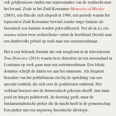
ook gelijkenissen vinden met representaties van de zoektocht naar
het kwaad. Zoals in het Zuid-Koreaanse
Memories of Murder
(2003), een film die zich afspeelt in 1986, een periode waarin het
repressieve Zuid-Koreaanse bewind zonder enige fantasie als
fascistisch zou kunnen worden gekwalificeerd. Net als in
La ísla
minima
reizen twee rechercheurs vanuit de hoofdstad (Seoul) naar
een dunbevolkt gebied op zoek naar een seriemoordenaar.
Het is een bekende formule die ook terugkomt in de televisieserie
True Detective
(2014) waarin twee detectives in een moerasland in
Louisiana op zoek gaan naar een seriemoordenaar. Een lokale
dominee schrijft de daden toe aan het satanisme. Als frequent
bezoeker van het politiebureau eist hij de oprichting van een
speciale eenheid, die zich over de goddelozen ontfermd. Het
verklaart hoezeer niet de democratisch gekozen sheriff, laat staan
goed en integer politiewerk, de doorslag geeft, maar de
fundamentalistische preker die de macht heeft in de gemeenschap.
Een preker met een nagenoeg fascistische ideologie.