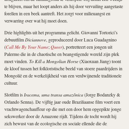
te blijven, maar het loopt anders als hij door vervuiling aangetaste
forellen in een beek aantreft. Het zorgt voor milieuangst en
verwarring over wat hij moet doen.
Drie highlights uit het programma gelicht. Giovanni Tortorici’s
debuutfilm
Diciannove
, geproduceerd door Luca Guadagnino
(
Call Me By Your Name
;
Queer
), portretteert een jongen uit
Palermo die in de chaotische en beangstigende wereld zijn plek
moet vinden.
To Kill a Mongolian Horse
(Xiaoxuan Jiang) toont
de kloof tussen het folkloristische beeld van stoere paardrijders in
Mongolië en de werkelijkheid van een verdwijnende traditionele
cultuur.
Slotfilm is
Iracema, uma transa amazônica
(Jorge Bodanzky &
Orlando Senna). De vijftig jaar oude Braziliaanse film voert een
vrachtwagenchauffeur op die met een door hem opgepikte jonge
sekswerker door de Amazone rijdt. Tijdens de tocht wordt hij
zich bewust van de ecologische en sociale ellende die de