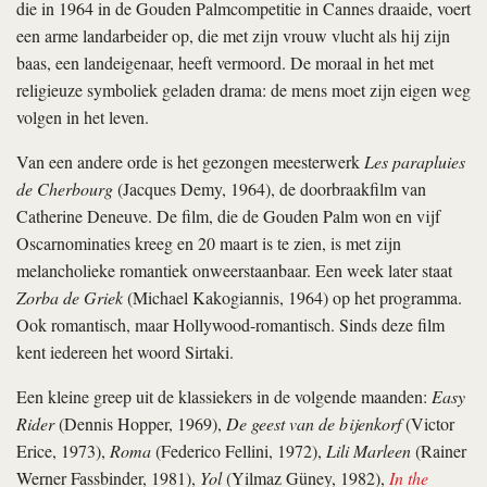
die in 1964 in de Gouden Palmcompetitie in Cannes draaide, voert
een arme landarbeider op, die met zijn vrouw vlucht als hij zijn
baas, een landeigenaar, heeft vermoord. De moraal in het met
religieuze symboliek geladen drama: de mens moet zijn eigen weg
volgen in het leven.
Van een andere orde is het gezongen meesterwerk
Les parapluies
de Cherbourg
(Jacques Demy, 1964), de doorbraakfilm van
Catherine Deneuve. De film, die de Gouden Palm won en vijf
Oscarnominaties kreeg en 20 maart is te zien, is met zijn
melancholieke romantiek onweerstaanbaar. Een week later staat
Zorba de Griek
(Michael Kakogiannis, 1964) op het programma.
Ook romantisch, maar Hollywood-romantisch. Sinds deze film
kent iedereen het woord Sirtaki.
Een kleine greep uit de klassiekers in de volgende maanden:
Easy
Rider
(Dennis Hopper, 1969),
De geest van de bijenkorf
(Victor
Erice, 1973),
Roma
(Federico Fellini, 1972),
Lili Marleen
(Rainer
Werner Fassbinder, 1981),
Yol
(Yilmaz Güney, 1982),
In the