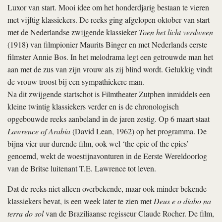
Luxor van start. Mooi idee om het honderdjarig bestaan te vieren
met vijftig klassiekers. De reeks ging afgelopen oktober van start
met de Nederlandse zwijgende klassieker
Toen het licht verdween
(1918) van filmpionier Maurits Binger en met Nederlands eerste
filmster Annie Bos. In het melodrama legt een getrouwde man het
aan met de zus van zijn vrouw als zij blind wordt. Gelukkig vindt
de vrouw troost bij een sympathiekere man.
Na dit zwijgende startschot is Filmtheater Zutphen inmiddels een
kleine twintig klassiekers verder en is de chronologisch
opgebouwde reeks aanbeland in de jaren zestig. Op 6 maart staat
Lawrence of Arabia
(David Lean, 1962) op het programma. De
bijna vier uur durende film, ook wel ‘the epic of the epics’
genoemd, wekt de woestijnavonturen in de Eerste Wereldoorlog
van de Britse luitenant T.E. Lawrence tot leven.
Dat de reeks niet alleen overbekende, maar ook minder bekende
klassiekers bevat, is een week later te zien met
Deus e o diabo na
terra do sol
van de Braziliaanse regisseur Claude Rocher. De film,