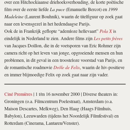
over een Hitchockiaanse driehoeksverhouding, de korte poëtische
film over de eerste liefde
La puce
(Emanuelle Bercot) en
1999
Madeleine
(Laurent Bouhnik), waarin de titelfiguur op zoek gaat
naar een levensgezel in het hedendaagse Parijs.
Ook de in Frankrijk geflopte “ademloze hellevaart”
Pola X
is
eindelijk in Nederland te zien. Andere films zijn
Les petits frères
van Jacques Doillon, die in de voetsporen van Eric Rohmer zijn
camera richt op het leven van jonge, opgroeiende mensen en hun
problemen, in dit geval in een troosteloze voorstad van Parijs, en
de romantische roadmovie
Drôle de Felix
, waarin de hiv-positieve
en immer blijmoedige Felix op zoek gaat naar zijn vader.
Ciné Premières
| 1 t/m 16 november 2000 | Diverse theaters in:
Groningen (o.a. Filmcentrum Poelestraat), Amsterdam (o.a.
Maison Descartes, Melkweg), Den Haag (Haags Filmhuis,
Babylon), Leeuwarden (tijdens het Noordelijk Filmfestival) en
Rotterdam (Cinerama, Lantaren/Venster).