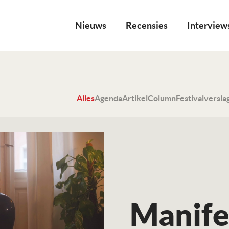
Nieuws
Recensies
Interview
Alles
Agenda
Artikel
Column
Festivalversla
Manife