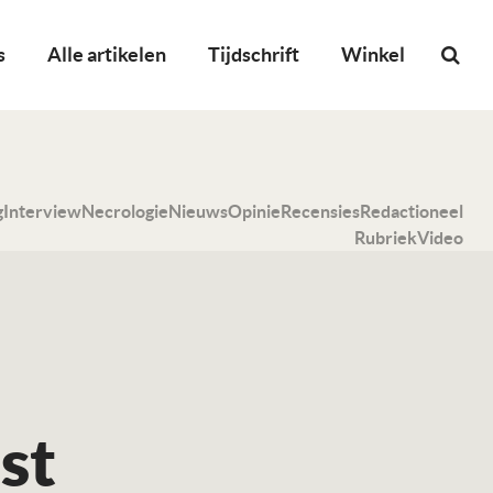
s
Alle artikelen
Tijdschrift
Winkel
g
Interview
Necrologie
Nieuws
Opinie
Recensies
Redactioneel
Rubriek
Video
st