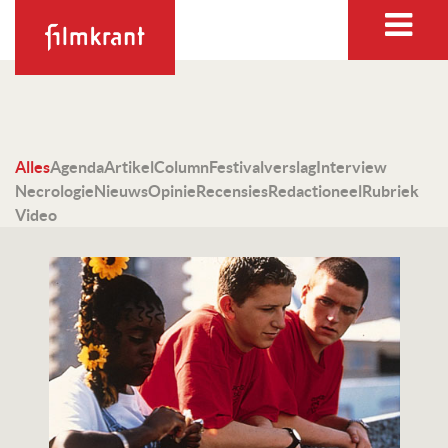
Alles
Agenda
Artikel
Column
Festivalverslag
Interview
Necrologie
Nieuws
Opinie
Recensies
Redactioneel
Rubriek
Video