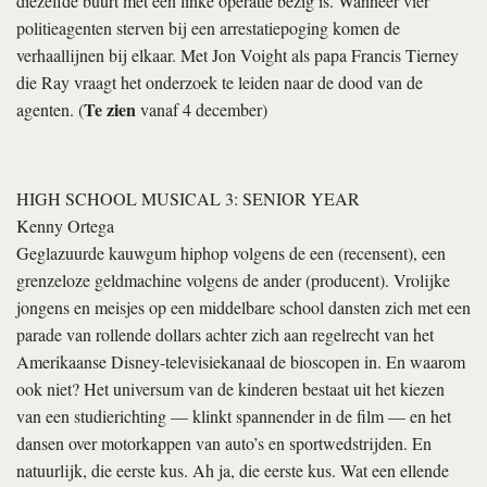
diezelfde buurt met een linke operatie bezig is. Wanneer vier
politieagenten sterven bij een arrestatiepoging komen de
verhaallijnen bij elkaar. Met Jon Voight als papa Francis Tierney
die Ray vraagt het onderzoek te leiden naar de dood van de
Te zien
agenten. (
vanaf 4 december)
HIGH SCHOOL MUSICAL 3: SENIOR YEAR
Kenny Ortega
Geglazuurde kauwgum hiphop volgens de een (recensent), een
grenzeloze geldmachine volgens de ander (producent). Vrolijke
jongens en meisjes op een middelbare school dansten zich met een
parade van rollende dollars achter zich aan regelrecht van het
Amerikaanse Disney-televisiekanaal de bioscopen in. En waarom
ook niet? Het universum van de kinderen bestaat uit het kiezen
van een studierichting — klinkt spannender in de film — en het
dansen over motorkappen van auto’s en sportwedstrijden. En
natuurlijk, die eerste kus. Ah ja, die eerste kus. Wat een ellende