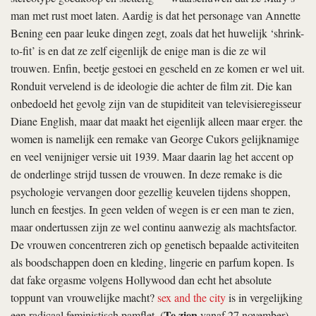
man met rust moet laten. Aardig is dat het personage van Annette
Bening een paar leuke dingen zegt, zoals dat het huwelijk ‘shrink-
to-fit’ is en dat ze zelf eigenlijk de enige man is die ze wil
trouwen. Enfin, beetje gestoei en gescheld en ze komen er wel uit.
Ronduit vervelend is de ideologie die achter de film zit. Die kan
onbedoeld het gevolg zijn van de stupiditeit van televisieregisseur
Diane English, maar dat maakt het eigenlijk alleen maar erger.
the
women
is namelijk een remake van George Cukors gelijknamige
en veel venijniger versie uit 1939. Maar daarin lag het accent op
de onderlinge strijd tussen de vrouwen. In deze remake is die
psychologie vervangen door gezellig keuvelen tijdens shoppen,
lunch en feestjes. In geen velden of wegen is er een man te zien,
maar ondertussen zijn ze wel continu aanwezig als machtsfactor.
De vrouwen concentreren zich op genetisch bepaalde activiteiten
als boodschappen doen en kleding, lingerie en parfum kopen. Is
dat fake orgasme volgens Hollywood dan echt het absolute
toppunt van vrouwelijke macht?
sex and the city
is in vergelijking
Te zien
een radicaal feministisch pamflet. (
vanaf 27 november)