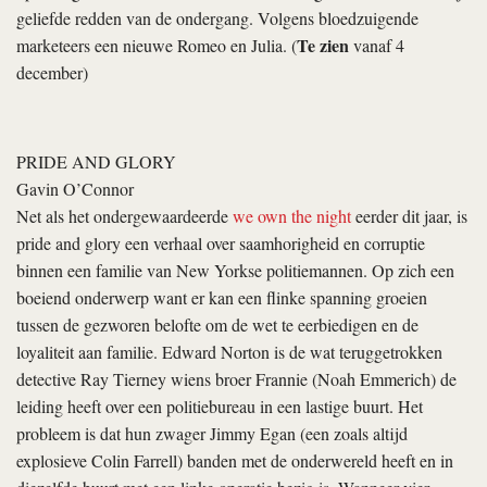
geliefde redden van de ondergang. Volgens bloedzuigende
Te zien
marketeers een nieuwe Romeo en Julia. (
vanaf 4
december)
PRIDE AND GLORY
Gavin O’Connor
Net als het ondergewaardeerde
we own the night
eerder dit jaar, is
pride and glory
een verhaal over saamhorigheid en corruptie
binnen een familie van New Yorkse politiemannen. Op zich een
boeiend onderwerp want er kan een flinke spanning groeien
tussen de gezworen belofte om de wet te eerbiedigen en de
loyaliteit aan familie. Edward Norton is de wat teruggetrokken
detective Ray Tierney wiens broer Frannie (Noah Emmerich) de
leiding heeft over een politiebureau in een lastige buurt. Het
probleem is dat hun zwager Jimmy Egan (een zoals altijd
explosieve Colin Farrell) banden met de onderwereld heeft en in