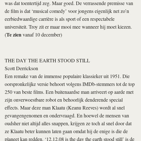
was dat toentertijd zeg. Maar goed. De verrassende premisse van
de film is dat ‘musical comedy’ voor jongens eigenlijk net zo’n
eerbiedwaardige carrière is als sport of een respectabele
universiteit. Troy zit er maar mooi mee wanneer hij moet kiezen.
Te zien
(
vanaf 10 december)
THE DAY THE EARTH STOOD STILL
Scott Derrickson
Een remake van de immense populaire klassieker uit 1951. Die
oorspronkelijke versie behoort volgens IMDb-stemmers tot de top
250 van beste films. Een buitenaardse man arriveert op aarde met
zijn onverwoestbare robot en behoorlijk denderende special
effects. Maar deze man Klaatu (Keanu Reeves) wordt al snel
gevangengenomen en ondervraagd. En hoewel de mensen van
oudsher niet altijd alles snappen, krijgen ze toch al snel door dat
ze Klaatu beter kunnen laten gaan omdat hij de enige is die de
planeet kan redden. ‘12.12.08 is the day the earth stood still’ is de