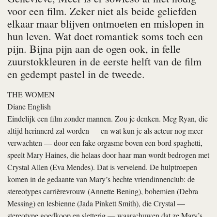
voor een film. Zeker niet als beide geliefden
elkaar maar blijven ontmoeten en mislopen in
hun leven. Wat doet romantiek soms toch een
pijn. Bijna pijn aan de ogen ook, in felle
zuurstokkleuren in de eerste helft van de film
en gedempt pastel in de tweede.
THE WOMEN
Diane English
Eindelijk een film zonder mannen. Zou je denken. Meg Ryan, die
altijd herinnerd zal worden — en wat kun je als acteur nog meer
verwachten — door een fake orgasme boven een bord spaghetti,
speelt Mary Haines, die helaas door haar man wordt bedrogen met
Crystal Allen (Eva Mendes). Dat is vervelend. De hulptroepen
komen in de gedaante van Mary’s hechte vriendinnenclub: de
stereotypes carrièrevrouw (Annette Bening), bohemien (Debra
Messing) en lesbienne (Jada Pinkett Smith), die Crystal —
stereotype goedkoop en sletterig — waarschuwen dat ze Mary’s