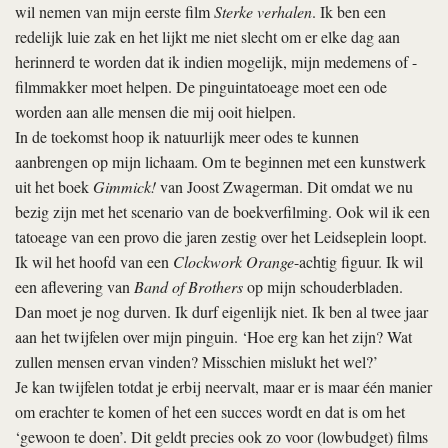
wil nemen van mijn eerste film
Sterke verhalen
. Ik ben een
redelijk luie zak en het lijkt me niet slecht om er elke dag aan
herinnerd te worden dat ik indien mogelijk, mijn medemens of -
filmmakker moet helpen. De pinguintatoeage moet een ode
worden aan alle mensen die mij ooit hielpen.
In de toekomst hoop ik natuurlijk meer odes te kunnen
aanbrengen op mijn lichaam. Om te beginnen met een kunstwerk
uit het boek
Gimmick!
van Joost Zwagerman. Dit omdat we nu
bezig zijn met het scenario van de boekverfilming. Ook wil ik een
tatoeage van een provo die jaren zestig over het Leidseplein loopt.
Ik wil het hoofd van een
Clockwork Orange
-achtig figuur. Ik wil
een aflevering van
Band of Brothers
op mijn schouderbladen.
Dan moet je nog durven. Ik durf eigenlijk niet. Ik ben al twee jaar
aan het twijfelen over mijn pinguin. ‘Hoe erg kan het zijn? Wat
zullen mensen ervan vinden? Misschien mislukt het wel?’
Je kan twijfelen totdat je erbij neervalt, maar er is maar één manier
om erachter te komen of het een succes wordt en dat is om het
‘gewoon te doen’. Dit geldt precies ook zo voor (lowbudget) films