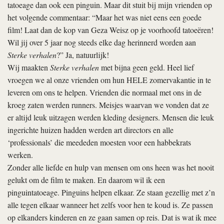
tatoeage dan ook een pinguin. Maar dit stuit bij mijn vrienden op
het volgende commentaar: “Maar het was niet eens een goede
film! Laat dan de kop van Geza Weisz op je voorhoofd tatoeëren!
Wil jij over 5 jaar nog steeds elke dag herinnerd worden aan
Sterke verhalen
?” Ja, natuurlijk!
Wij maakten
Sterke verhalen
met bijna geen geld. Heel lief
vroegen we al onze vrienden om hun HELE zomervakantie in te
leveren om ons te helpen. Vrienden die normaal met ons in de
kroeg zaten werden runners. Meisjes waarvan we vonden dat ze
er altijd leuk uitzagen werden kleding designers. Mensen die leuk
ingerichte huizen hadden werden art directors en alle
‘professionals’ die meededen moesten voor een habbekrats
werken.
Zonder alle liefde en hulp van mensen om ons heen was het nooit
gelukt om de film te maken. En daarom wil ik een
pinguintatoeage. Pinguins helpen elkaar. Ze staan gezellig met z’n
alle tegen elkaar wanneer het zelfs voor hen te koud is. Ze passen
op elkanders kinderen en ze gaan samen op reis. Dat is wat ik mee