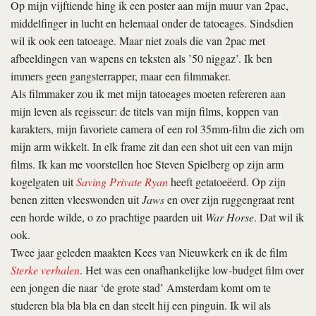
Op mijn vijftiende hing ik een poster aan mijn muur van 2pac,
middelfinger in lucht en helemaal onder de tatoeages. Sindsdien
wil ik ook een tatoeage. Maar niet zoals die van 2pac met
afbeeldingen van wapens en teksten als ’50 niggaz’. Ik ben
immers geen gangsterrapper, maar een filmmaker.
Als filmmaker zou ik met mijn tatoeages moeten refereren aan
mijn leven als regisseur: de titels van mijn films, koppen van
karakters, mijn favoriete camera of een rol 35mm-film die zich om
mijn arm wikkelt. In elk frame zit dan een shot uit een van mijn
films. Ik kan me voorstellen hoe Steven Spielberg op zijn arm
kogelgaten uit
Saving Private Ryan
heeft getatoeëerd. Op zijn
benen zitten vleeswonden uit
Jaws
en over zijn ruggengraat rent
een horde wilde, o zo prachtige paarden uit
War Horse
. Dat wil ik
ook.
Twee jaar geleden maakten Kees van Nieuwkerk en ik de film
Sterke verhalen
. Het was een onafhankelijke low-budget film over
een jongen die naar ‘de grote stad’ Amsterdam komt om te
studeren bla bla bla en dan steelt hij een pin­guin. Ik wil als