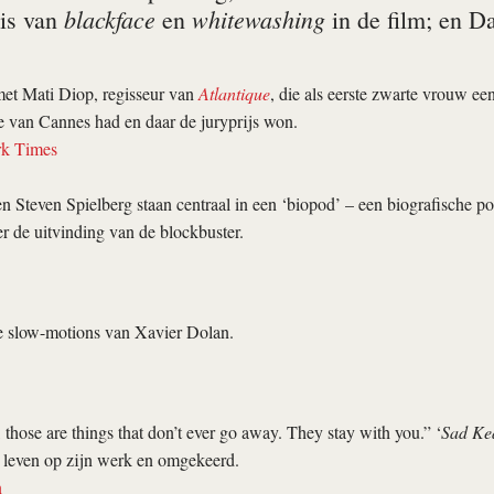
blackface
whitewashing
is van
en
in de film; en D
t Mati Diop, regisseur van
Atlantique
, die als eerste zwarte vrouw een
e van Cannes had en daar de juryprijs won.
k Times
 Steven Spielberg staan centraal in een ‘biopod’ – een biografische po
r de uitvinding van de blockbuster.
e slow-motions van Xavier Dolan.
 those are things that don’t ever go away. They stay with you.” ‘
Sad Ke
 leven op zijn werk en omgekeerd.
n