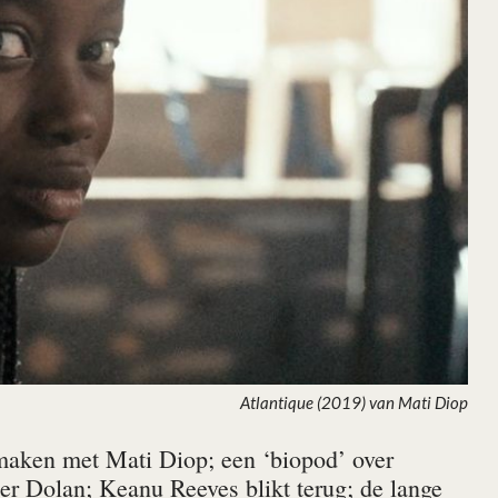
Atlantique (2019) van Mati Diop
aken met Mati Diop; een ‘biopod’ over
r Dolan; Keanu Reeves blikt terug; de lange