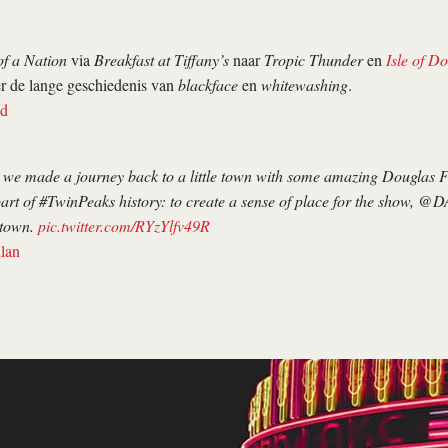
of a Nation
via
Breakfast at Tiffany’s
naar
Tropic Thunder
en
Isle of D
er de lange geschiedenis van
blackface
en
whitewashing
.
nd
 we made a journey back to a little town with some amazing Douglas F
 part of #TwinPeaks history: to create a sense of place for the sho
 town.
pic.twitter.com/RYzYlfv49R
lan