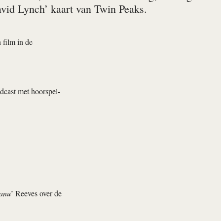
avid Lynch’ kaart van Twin Peaks.
 film in de
dcast met hoorspel-
anu
’ Reeves over de