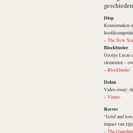
geschieden
Diop
Kennismaken me
hoofdcompetiti
–
The New Yor
Blockbuster
George Lucas en
elementen – ove
–
Blockbuster
Dolan
Video-essay: d
–
Vimeo
Reeves
“Grief and loss,
impact van zijn
–
The Guardia