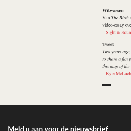
Witwassen
Van
The Birth 
video-essay ov
–
Sight & Sou
Tweet
Two years ago,
to share a fun
this map of the
–
Kyle McLach
Meld u aan voor de nieuwsbrief