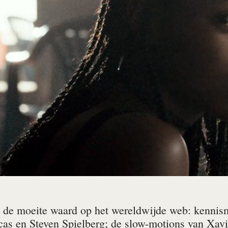
de moeite waard op het wereldwijde web: kennism
as en Steven Spielberg; de slow-motions van Xavie