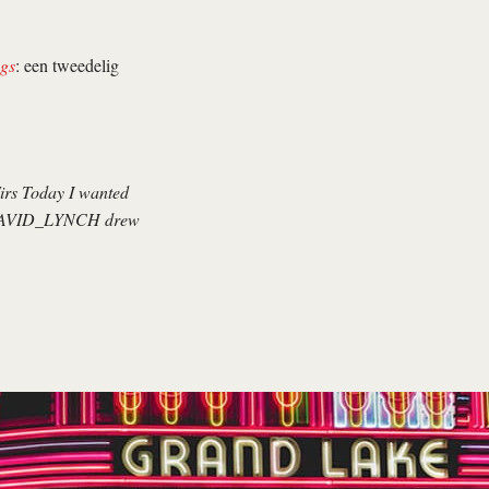
ogs
: een tweedelig
irs Today I wanted
w, @DAVID_LYNCH drew