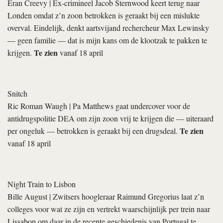
Eran Creevy
| Ex-crimineel Jacob Sternwood keert terug naar
Londen omdat z’n zoon betrokken is geraakt bij een mislukte
overval. Eindelijk, denkt aartsvijand rechercheur Max Lewinsky
— geen familie — dat is mijn kans om de klootzak te pakken te
Te zien
krijgen.
vanaf 18 april
Snitch
Ric Roman Waugh
| Pa Matthews gaat undercover voor de
antidrugspolitie DEA om zijn zoon vrij te krijgen die — uiteraard
Te zien
per ongeluk — betrokken is geraakt bij een drugsdeal.
vanaf 18 april
Night Train to Lisbon
Bille August
| Zwitsers hoogleraar Raimund Gregorius laat z’n
colleges voor wat ze zijn en vertrekt waarschijnlijk per trein naar
Lissabon om daar in de recente geschiedenis van Portugal te