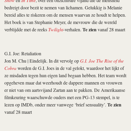
Show
en
In Time
, over een onzichtbare vijand die de mensheid
bedreigt door bezit te nemen van lichamen. Gelukkig is Melanie
bereid alles te riskeren om de mensen waarvan ze houdt te helpen.
Het boek is van Stephanie Meyer, de mevrouw die de wereld
Te zien
verblijdde met de reeks
Twilight
-verhalen.
vanaf 28 maart
G.I. Joe: Retaliation
Jon M. Chu
| Eindelijk. In dit vervolg op
G.I. Joe The Rise of the
Cobra
worden de G.I. Joes in de val gelokt, waardoor het lijkt of
ze misdaden tegen hun eigen land begaan hebben. Het team wordt
opgeheven maar dat weerhoudt de dappere mannen en vrouwen
er niet van om aartsvijand Zartan aan te pakken. De Amerikaanse
filmkeuring waarschuwde ouders met een PG-13 stempel, is te
Te zien
lezen op IMDb, onder meer vanwege ‘brief sensuality’.
vanaf 28 maart