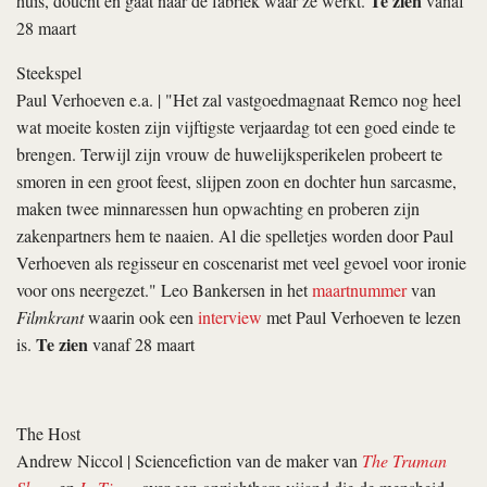
Te zien
huis, doucht en gaat naar de fabriek waar ze werkt.
vanaf
28 maart
Steekspel
Paul Verhoeven e.a.
| "Het zal vastgoedmagnaat Remco nog heel
wat moeite kosten zijn vijftigste verjaardag tot een goed einde te
brengen. Terwijl zijn vrouw de huwelijksperikelen probeert te
smoren in een groot feest, slijpen zoon en dochter hun sarcasme,
maken twee minnaressen hun opwachting en proberen zijn
zakenpartners hem te naaien. Al die spelletjes worden door Paul
Verhoeven als regisseur en coscenarist met veel gevoel voor ironie
voor ons neergezet." Leo Bankersen in het
maartnummer
van
Filmkrant
waarin ook een
interview
met Paul Verhoeven te lezen
Te zien
is.
vanaf 28 maart
The Host
Andrew Niccol
| Sciencefiction van de maker van
The Truman