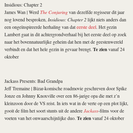
Insidious: Chapter 2
James Wan
| Werd
The Conjuring
van dezelfde regisseur dit jaar
nog lovend besproken,
Insidious: Chapter 2
lijkt niets anders dan
een ongeïnspireerde herhaling van dat
eerste deel
. Het gezin
Lambert gaat in dit achtergrondverhaal bij het eerste deel op zoek
naar het bovennatuurlijke geheim dat hen met de geestenwereld
Te zien
verbindt en dat het hele gezin in gevaar brengt.
vanaf 24
oktober
Jackass Presents: Bad Grandpa
Jeff Tremaine
| Bizar-komische roadmovie geschreven door Spike
Jonze en Johnny Knoxville over een 86-jarige opa die met z’n
kleinzoon door de VS reist. In iets wat in de verte op een plot lijkt,
gooit de film het soort stunts uit de andere
Jackass
-films voor de
Te zien
voeten van het onwaarschijnlijke duo.
vanaf 24 oktober