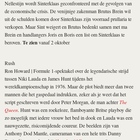
Nellestijn wordt Sinterklaas geconfronteerd met de gevolgen van
de economische crisis. De venijnige zakenman Brutus Brein wil
uit de schulden komen door Sinterklaas zijn voorraad prullaria te
verkopen. Maar Sint weigert en Brutus bedenkt samen met ma
Brein en handlangers Joris en Boris een list om Sinterklaas te
Te zien
beroven.
vanaf 2 oktober
Rush
Ron Howard
| Formule 1-spektakel over de legendarische strijd
tussen Niki Lauda en James Hunt tijdens het
wereldkampioenschap in 1976. Maar de plot biedt meer dan twee
mannen die het gaspedaal indrukken, zeker als je weet dat het
script geschreven werd door Peter Morgan, de man achter
The
Queen
. Hunt was een roekeloze, flamboyante Britse playboy die
zo mogelijk met iedere vrouw het bed in dook en Lauda was een
nauwgezette, risicomijdende coureur. De beelden zijn van
Anthony Dod Mantle, cameraman van een hele trits Danny