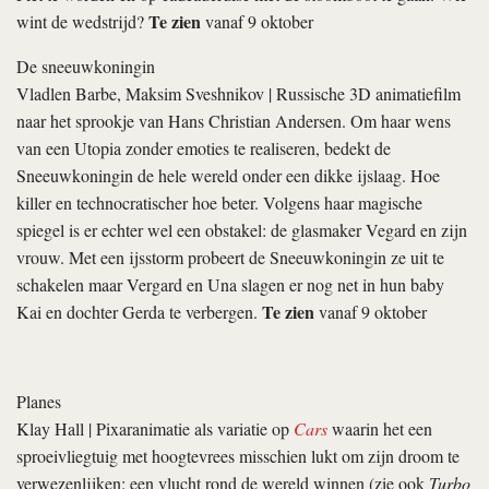
Te zien
wint de wedstrijd?
vanaf 9 oktober
De sneeuwkoningin
Vladlen Barbe, Maksim Sveshnikov
| Russische 3D animatiefilm
naar het sprookje van Hans Christian Andersen. Om haar wens
van een Utopia zonder emoties te realiseren, bedekt de
Sneeuwkoningin de hele wereld onder een dikke ijslaag. Hoe
killer en technocratischer hoe beter. Volgens haar magische
spiegel is er echter wel een obstakel: de glasmaker Vegard en zijn
vrouw. Met een ijsstorm probeert de Sneeuwkoningin ze uit te
schakelen maar Vergard en Una slagen er nog net in hun baby
Te zien
Kai en dochter Gerda te verbergen.
vanaf 9 oktober
Planes
Klay Hall
| Pixaranimatie als variatie op
Cars
waarin het een
sproeivliegtuig met hoogtevrees misschien lukt om zijn droom te
verwezenlijken: een vlucht rond de wereld winnen (zie ook
Turbo