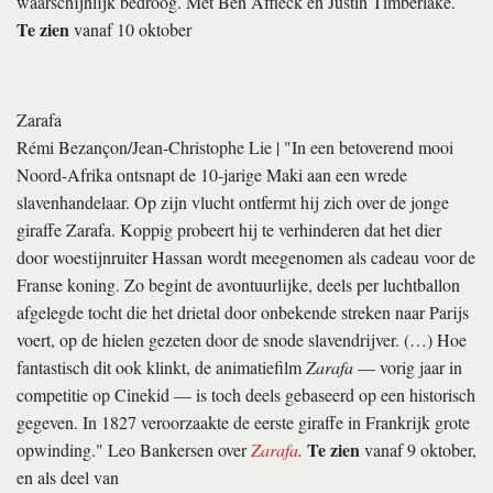
waarschijnlijk bedroog. Met Ben Affleck en Justin Timberlake.
Te zien
vanaf 10 oktober
Zarafa
Rémi Bezançon/Jean-Christophe Lie
| "In een betoverend mooi
Noord-Afrika ontsnapt de 10-jarige Maki aan een wrede
slavenhandelaar. Op zijn vlucht ontfermt hij zich over de jonge
giraffe Zarafa. Koppig probeert hij te verhinderen dat het dier
door woestijnruiter Hassan wordt meegenomen als cadeau voor de
Franse koning. Zo begint de avontuurlijke, deels per luchtballon
afgelegde tocht die het drietal door onbekende streken naar Parijs
voert, op de hielen gezeten door de snode slavendrijver. (…) Hoe
fantastisch dit ook klinkt, de animatiefilm
Zarafa
— vorig jaar in
competitie op Cinekid — is toch deels gebaseerd op een historisch
gegeven. In 1827 veroorzaakte de eerste giraffe in Frankrijk grote
Te zien
opwinding." Leo Bankersen over
Zarafa
.
vanaf 9 oktober,
en als deel van