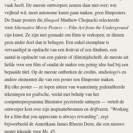
vaak heeft. De meeste ontwerpers zeuren daar niet over; wie
vrijheid wil, moet autonome kunst gaan maken, geen filmposters.
De fraaie posters die
filmgeek
Matthew Chojnacki selecteerde
voor
Alternative Movie Posters — Film Art from the Underground
zijn kunst. Ze zijn niet gemaakt om films te verkopen; ze dienen
geen ander doel dan te behagen. Een enkel exemplaar is
vervaardigd in opdracht van een festival of een filmhuis, een
aantal in opdracht van een galerie of (film)tijdschrift, de meeste uit
liefde voor een film of omdat de maker een geinig idee had bij een
bepaalde titel. Op de meeste ontbreken de credits, studiologo’s en
andere elementen die van een poster een filmposter maken.
Bij elke poster — ze lopen uiteen van waanzinnig gedetailleerde
tekeningen tot grafische, veelal met behulp van het
computerprogramma Illustrator gecreëerde uitingen — vertelt de
ontwerper kort over zijn inspiratiebronnen en drijfveren. "Working
for a film that you appreciate is always rewarding", zegt
bijvoorbeeld de Amerikaan James Rheem Deen, die een nieuwe
poster tekende voor
Ms. 45
.