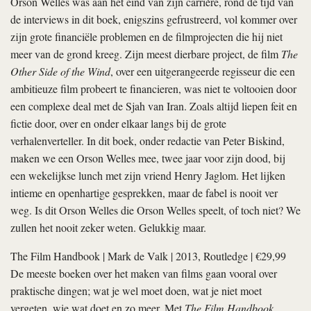
Orson Welles was aan het eind van zijn carrière, rond de tijd van
de interviews in dit boek, enigszins gefrustreerd, vol kommer over
zijn grote financiële problemen en de filmprojecten die hij niet
meer van de grond kreeg. Zijn meest dierbare project, de film
The
Other Side of the Wind
, over een uitgerangeerde regisseur die een
ambitieuze film probeert te financieren, was niet te voltooien door
een complexe deal met de Sjah van Iran. Zoals altijd liepen feit en
fictie door, over en onder elkaar langs bij de grote
verhalenverteller. In dit boek, onder redactie van Peter Biskind,
maken we een Orson Welles mee, twee jaar voor zijn dood, bij
een wekelijkse lunch met zijn vriend Henry Jaglom. Het lijken
intieme en openhartige gesprekken, maar de fabel is nooit ver
weg. Is dit Orson Welles die Orson Welles speelt, of toch niet? We
zullen het nooit zeker weten. Gelukkig maar.
The Film Handbook
|
Mark de Valk
| 2013, Routledge | €29,99
De meeste boeken over het maken van films gaan vooral over
praktische dingen; wat je wel moet doen, wat je niet moet
vergeten, wie wat doet en zo meer. Met
The Film Handbook