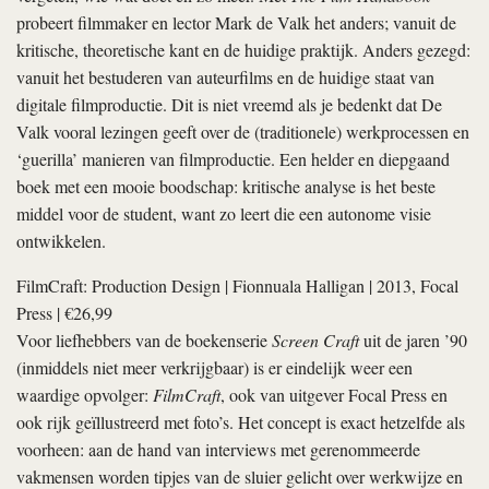
probeert filmmaker en lector Mark de Valk het anders; vanuit de
kritische, theoretische kant en de huidige praktijk. Anders gezegd:
vanuit het bestuderen van auteurfilms en de huidige staat van
digitale filmproductie. Dit is niet vreemd als je bedenkt dat De
Valk vooral lezingen geeft over de (traditionele) werkprocessen en
‘guerilla’ manieren van filmproductie. Een helder en diepgaand
boek met een mooie boodschap: kritische analyse is het beste
middel voor de student, want zo leert die een autonome visie
ontwikkelen.
FilmCraft: Production Design
|
Fionnuala Halligan
| 2013, Focal
Press | €26,99
Voor liefhebbers van de boekenserie
Screen Craft
uit de jaren ’90
(inmiddels niet meer verkrijgbaar) is er eindelijk weer een
waardige opvolger:
FilmCraft
, ook van uitgever Focal Press en
ook rijk geïllustreerd met foto’s. Het concept is exact hetzelfde als
voorheen: aan de hand van interviews met gerenommeerde
vakmensen worden tipjes van de sluier gelicht over werkwijze en