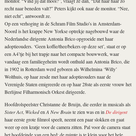
monitor. “Vind jij dat mooi?”, vraagt ze dan, “Dat haar haar zo
recht naar beneden valt?” Peters kijkt ook naar de monitor. “Nee,
niet echt”, antwoordt ze.
Op een verhoging in de Schram Film Studio’s in Amsterdam-
Noord is het krappe New Yorkse optrekje nagebouwd waar de
Nederlandse dirigente Antonia Brico opgroeide met haar
adoptieouders. ‘Geen koffie/thee/bekers op deze set’, staat er op
een A4’tje bij het trapje naar het compacte bouwwerk, waar
vandaag een familiegeheim wordt onthuld aan Antonia Brico, die
in 1902 in Rotterdam werd geboren als Wilhelmina ‘Willy’
Wolthuis, op haar zesde met haar adoptieouders naar de
Verenigde Staten emigreerde en op haar 28ste als eerste vrouw het
Berlijnse Filharmonisch Orkest dirigeerde.
Hoofdrolspeelster Christanne de Bruijn, die eerder in musicals als
Sister Act
,
Wicked
en
A New Brain
te zien was en in
De dirigent
haar eerste grote filmrol speelt, neemt een paar slokken en gaat
weer op een kratje voor de camera zitten. Pal voor de camera staat
het hoofdeinde van een bed; de ruimte is te klein voor het hele