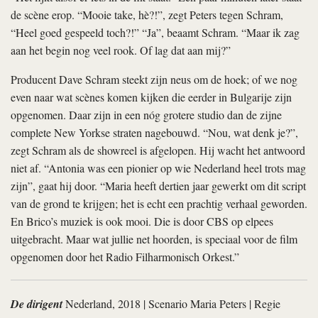
de scène erop. “Mooie take, hè?!”, zegt Peters tegen Schram,
“Heel goed gespeeld toch?!” “Ja”, beaamt Schram. “Maar ik zag
aan het begin nog veel rook. Of lag dat aan mij?”
Producent Dave Schram steekt zijn neus om de hoek; of we nog
even naar wat scènes komen kijken die eerder in Bulgarije zijn
opgenomen. Daar zijn in een nóg grotere studio dan de zijne
complete New Yorkse straten nagebouwd. “Nou, wat denk je?”,
zegt Schram als de showreel is afgelopen. Hij wacht het antwoord
niet af. “Antonia was een pionier op wie Nederland heel trots mag
zijn”, gaat hij door. “Maria heeft dertien jaar gewerkt om dit script
van de grond te krijgen; het is echt een prachtig verhaal geworden.
En Brico’s muziek is ook mooi. Die is door CBS op elpees
uitgebracht. Maar wat jullie net hoorden, is speciaal voor de film
opgenomen door het Radio Filharmonisch Orkest.”
De dirigent
Nederland, 2018 | Scenario Maria Peters | Regie