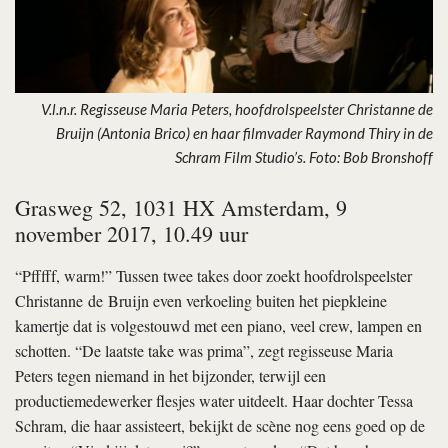
V.l.n.r. Regisseuse Maria Peters, hoofdrolspeelster Christanne de
Bruijn (Antonia Brico) en haar filmvader Raymond Thiry in de
Schram Film Studio’s. Foto: Bob Bronshoff
Grasweg 52, 1031 HX Amsterdam, 9
november 2017, 10.49 uur
“Pfffff, warm!” Tussen twee takes door zoekt hoofdrolspeelster
Christanne de Bruijn even verkoeling buiten het piepkleine
kamertje dat is volgestouwd met een piano, veel crew, lampen en
schotten. “De laatste take was prima”, zegt regisseuse Maria
Peters tegen niemand in het bijzonder, terwijl een
productiemedewerker flesjes water uitdeelt. Haar dochter Tessa
Schram, die haar assisteert, bekijkt de scène nog eens goed op de