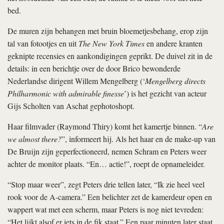
bed.
De muren zijn behangen met bruin bloemetjesbehang, erop zijn
tal van fotootjes en uit
The New York Times
en andere kranten
geknipte recensies en aankondigingen geprikt. De duivel zit in de
details: in een berichtje over de door Brico bewonderde
Nederlandse dirigent Willem Mengelberg (‘
Mengelberg directs
Philharmonic with admirable finesse
’) is het gezicht van acteur
Gijs Scholten van Aschat gephotoshopt.
Haar filmvader (Raymond Thiry) komt het kamertje binnen. “
Are
we almost there?
”, informeert hij. Als het haar en de make-up van
De Bruijn zijn geperfectioneerd, nemen Schram en Peters weer
achter de monitor plaats. “En… actie!”, roept de opnameleider.
“Stop maar weer”, zegt Peters drie tellen later, “Ik zie heel veel
rook voor de A-camera.” Een belichter zet de kamerdeur open en
wappert wat met een scherm, maar Peters is nog niet tevreden:
“Het lijkt alsof er iets in de fik staat.” Een paar minuten later staat