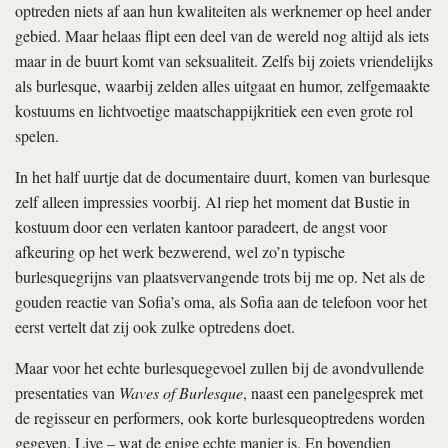
optreden niets af aan hun kwaliteiten als werknemer op heel ander
gebied. Maar helaas flipt een deel van de wereld nog altijd als iets
maar in de buurt komt van seksualiteit. Zelfs bij zoiets vriendelijks
als burlesque, waarbij zelden alles uitgaat en humor, zelfgemaakte
kostuums en lichtvoetige maatschappijkritiek een even grote rol
spelen.
In het half uurtje dat de documentaire duurt, komen van burlesque
zelf alleen impressies voorbij. Al riep het moment dat Bustie in
kostuum door een verlaten kantoor paradeert, de angst voor
afkeuring op het werk bezwerend, wel zo’n typische
burlesquegrijns van plaatsvervangende trots bij me op. Net als de
gouden reactie van Sofia’s oma, als Sofia aan de telefoon voor het
eerst vertelt dat zij ook zulke optredens doet.
Maar voor het echte burlesquegevoel zullen bij de avondvullende
presentaties van
Waves of Burlesque
, naast een panelgesprek met
de regisseur en performers, ook korte burlesqueoptredens worden
gegeven. Live – wat de enige echte manier is. En bovendien