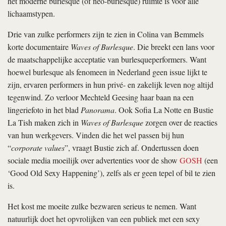
het moderne burlesque (of neo-burlesque) ruimte is voor alle
lichaamstypen.
Drie van zulke performers zijn te zien in Colina van Bemmels
korte documentaire
Waves of Burlesque
. Die breekt een lans voor
de maatschappelijke acceptatie van burlesqueperformers. Want
hoewel burlesque als fenomeen in Nederland geen issue lijkt te
zijn, ervaren performers in hun privé- en zakelijk leven nog altijd
tegenwind. Zo verloor Mechteld Geesing haar baan na een
lingeriefoto in het blad
Panorama
. Ook Sofia La Notte en Bustie
La Tish maken zich in
Waves of Burlesque
zorgen over de reacties
van hun werkgevers. Vinden die het wel passen bij hun
“
corporate values
”, vraagt Bustie zich af. Ondertussen doen
sociale media moeilijk over advertenties voor de show
GOSH
(een
‘Good Old Sexy Happening’), zelfs als er geen tepel of bil te zien
is.
Het kost me moeite zulke bezwaren serieus te nemen. Want
natuurlijk doet het opvrolijken van een publiek met een sexy