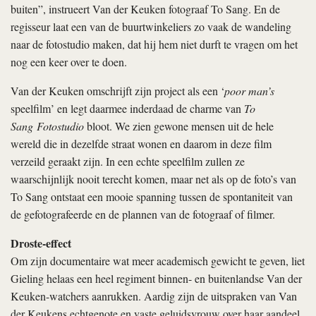
buiten”, instrueert Van der Keuken fotograaf To Sang. En de
regisseur laat een van de buurtwinkeliers zo vaak de wandeling
naar de fotostudio maken, dat hij hem niet durft te vragen om het
nog een keer over te doen.
Van der Keuken omschrijft zijn project als een ‘
poor man’s
speelfilm’ en legt daarmee inderdaad de charme van
To
Sang Fotostudio
bloot. We zien gewone mensen uit de hele
wereld die in dezelfde straat wonen en daarom in deze film
verzeild geraakt zijn. In een echte speelfilm zullen ze
waarschijnlijk nooit terecht komen, maar net als op de foto’s van
To Sang ontstaat een mooie spanning tussen de spontaniteit van
de gefotografeerde en de plannen van de fotograaf of filmer.
Droste-effect
Om zijn documentaire wat meer academisch gewicht te geven, liet
Gieling helaas een heel regiment binnen- en buitenlandse Van der
Keuken-watchers aanrukken. Aardig zijn de uitspraken van Van
der Keukens echtgenote en vaste geluidsvrouw over haar aandeel