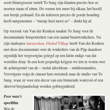
soort filmregisseur vertelt To Sang zijn klanten precies hoe ze
moeten staan of zitten. De voeten iets meer bij elkaar, het hoofd
een beetje gedraaid. En als iedereen precies de goede houding
heeft aangenomen – “meisje heel mooi zo” – drukt hij af.
Op verzoek van Van der Keuken maakte To Sang voor de
documentaire fotoportretten van een aantal buurtwinkeliers. Na
zijn stadsepos
Amsterdam, Global Village
heeft Van der Keuken
met deze documentaire over de winkeliers van de Pijp daardoor
eigenlijk het vergrootglas gelegd op een klein stukje van dat
wereldse dorp. In een kort gesprekje krijgen we iets te weten over
de achtergrond van de – veelal allochtone – middenstanders.
Vervolgens volgt de cineast hun oversteek naar de studio van To
Sang, waar ze voor een decor van een bruisende waterval of een
sfeervol berglandschap worden gefotografeerd.
Poor man’s
speelfilm
Wat de