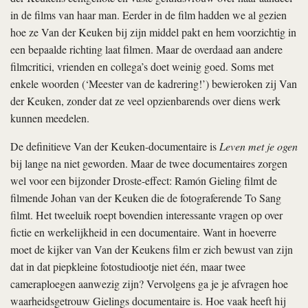
in de films van haar man. Eerder in de film hadden we al gezien
hoe ze Van der Keuken bij zijn middel pakt en hem voorzichtig in
een bepaalde richting laat filmen. Maar de overdaad aan andere
filmcritici, vrienden en collega’s doet weinig goed. Soms met
enkele woorden (‘Meester van de kadrering!’) bewieroken zij Van
der Keuken, zonder dat ze veel opzienbarends over diens werk
kunnen meedelen.
De definitieve Van der Keuken-documentaire is
Leven met je ogen
bij lange na niet geworden. Maar de twee documentaires zorgen
wel voor een bijzonder Droste-effect: Ramón Gieling filmt de
filmende Johan van der Keuken die de fotograferende To Sang
filmt. Het tweeluik roept bovendien interessante vragen op over
fictie en werkelijkheid in een documentaire. Want in hoeverre
moet de kijker van Van der Keukens film er zich bewust van zijn
dat in dat piepkleine fotostudiootje niet één, maar twee
cameraploegen aanwezig zijn? Vervolgens ga je je afvragen hoe
waarheidsgetrouw Gielings documentaire is. Hoe vaak heeft hij