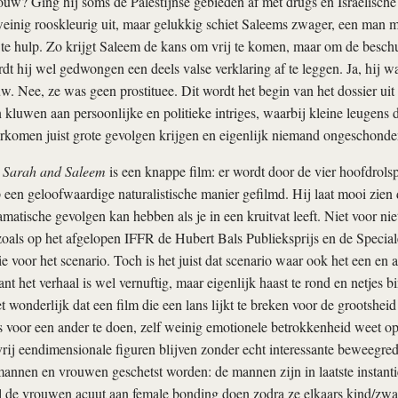
ouw? Ging hij soms de Palestijnse gebieden af met drugs en Israëlische
r weinig rooskleurig uit, maar gelukkig schiet Saleems zwager, een man 
te hulp. Zo krijgt Saleem de kans om vrij te komen, maar om de beschu
t hij wel gedwongen een deels valse verklaring af te leggen. Ja, hij w
w. Nee, ze was geen prostituee. Dit wordt het begin van het dossier uit d
n kluwen aan persoonlijke en politieke intriges, waarbij kleine leugens
rkomen juist grote gevolgen krijgen en eigenlijk niemand ongeschonden 
 Sarah and Saleem
is een knappe film: er wordt door de vier hoofdrolsp
 een geloofwaardige naturalistische manier gefilmd. Hij laat mooi zien 
matische gevolgen kan hebben als je in een kruitvat leeft. Niet voor nie
 zoals op het afgelopen IFFR de Hubert Bals Publieksprijs en de Special
e voor het scenario. Toch is het juist dat scenario waar ook het een en 
t het verhaal is wel vernuftig, maar eigenlijk haast te rond en netjes bi
t wonderlijk dat een film die een lans lijkt te breken voor de grootsheid
ets voor een ander te doen, zelf weinig emotionele betrokkenheid weet 
rij eendimensionale figuren blijven zonder echt interessante beweegre
mannen en vrouwen geschetst worden: de mannen zijn in laatste instanti
l de vrouwen acuut aan female bonding doen zodra ze elkaars kind/zwa