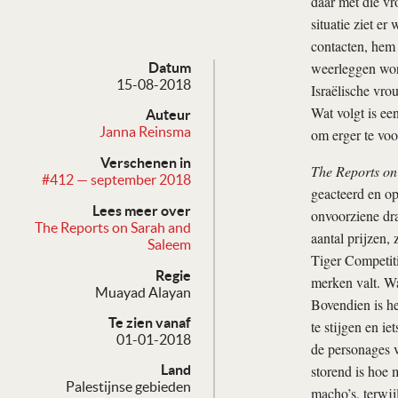
daar met die vr
situatie ziet e
contacten, hem 
weerleggen word
Datum
15-08-2018
Israëlische vrou
Wat volgt is ee
Auteur
Janna Reinsma
om erger te voo
Verschenen in
The Reports on
#412 — september 2018
geacteerd en op
Lees meer over
onvoorziene dra
The Reports on Sarah and
aantal prijzen,
Saleem
Tiger Competiti
Regie
merken valt. Wan
Muayad Alayan
Bovendien is he
Te zien vanaf
te stijgen en i
01-01-2018
de personages v
storend is hoe 
Land
Palestijnse gebieden
macho’s, terwij