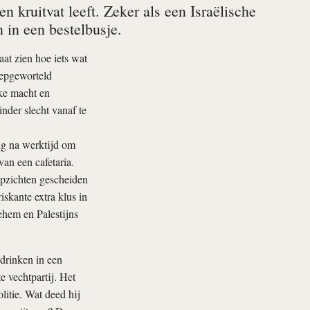
 kruitvat leeft. Zeker als een Israëlische
 in een bestelbusje.
aat zien hoe iets wat
iepgeworteld
ke macht en
nder slecht vanaf te
ig na werktijd om
van een cafetaria.
opzichten gescheiden
skante extra klus in
ehem en Palestijns
drinken in een
e vechtpartij. Het
litie. Wat deed hij