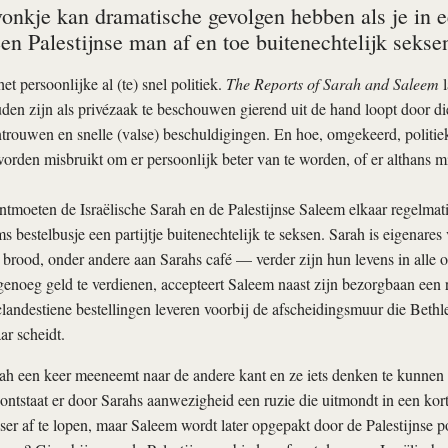
onkje kan dramatische gevolgen hebben als je in een
n Palestijnse man af en toe buitenechtelijk seksen
het persoonlijke al (te) snel politiek.
The Reports of Sarah and Saleem
l
en zijn als privézaak te beschouwen gierend uit de hand loopt door d
trouwen en snelle (valse) beschuldigingen. En hoe, omgekeerd, politie
orden misbruikt om er persoonlijk beter van te worden, of er althans mi
tmoeten de Israëlische Sarah en de Palestijnse Saleem elkaar regelmat
s bestelbusje een partijtje buitenechtelijk te seksen. Sarah is eigenares 
brood, onder andere aan Sarahs café — verder zijn hun levens in alle 
noeg geld te verdienen, accepteert Saleem naast zijn bezorgbaan een ri
landestiene bestellingen leveren voorbij de afscheidingsmuur die Bethl
ar scheidt.
h een keer meeneemt naar de andere kant en ze iets denken te kunnen 
, ontstaat er door Sarahs aanwezigheid een ruzie die uitmondt in een kort
sser af te lopen, maar Saleem wordt later opgepakt door de Palestijnse po