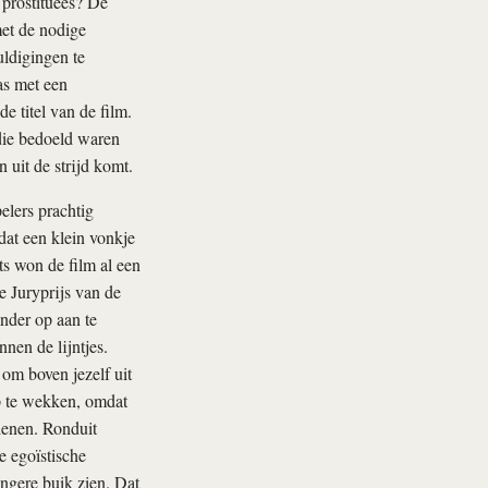
 prostituees? De
met de nodige
ldigingen te
as met een
e titel van de film.
 die bedoeld waren
uit de strijd komt.
elers prachtig
dat een klein vonkje
ts won de film al een
e Juryprijs van de
ander op aan te
nnen de lijntjes.
 om boven jezelf uit
op te wekken, omdat
denen. Ronduit
e egoïstische
ngere buik zien. Dat