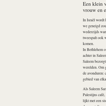
Een klein v
vrouw en ee
In Israël wordt 
we geneigd zoud
wederzijds wan
tweespalt ook w
komen.
In Bethlehem on
achter in Saleem
Saleem bezorgt 
werelden. Om ge
de avonduren: c
gebied van elka
Als Saleem Sara
Palestijns café
lijkt met een si