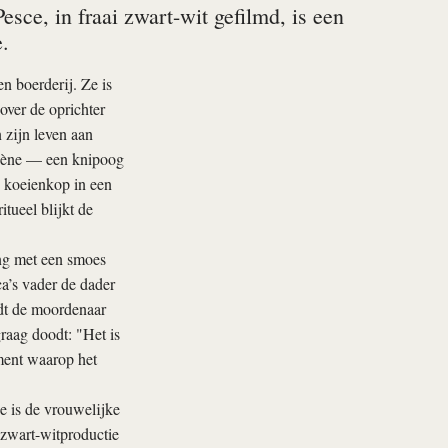
sce, in fraai zwart-wit gefilmd, is een
.
 boerderij. Ze is
over de oprichter
 zijn leven aan
scène — een knipoog
n koeienkop in een
tueel blijkt de
ing met een smoes
ca’s vader de dader
rdt de moordenaar
raag doodt: "Het is
ment waarop het
Ze is de vrouwelijke
zwart-witproductie