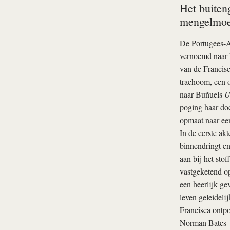
Het buiten
mengelmoes
De Portugees-A
vernoemd naar F
van de Francisc
trachoom, een o
naar Buñuels
U
poging haar doc
opmaat naar een
In de eerste ak
binnendringt en
aan bij het sto
vastgeketend op
een heerlijk ge
leven geleidelij
Francisca ontpo
Norman Bates —