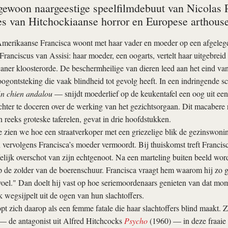
gewoon naargeestige speelfilmdebuut van Nicolas Pe
 van Hitchockiaanse horror en Europese arthouse
merikaanse Francisca woont met haar vader en moeder op een afgelegen
ranciscus van Assisi: haar moeder, een oogarts, vertelt haar uitgebreid 
aner kloosterorde. De beschermheilige van dieren leed aan het eind van
ogontsteking die vaak blindheid tot gevolg heeft. In een indringende 
n chien andalou
— snijdt moederlief op de keukentafel een oog uit ee
hter te doceren over de werking van het gezichtsorgaan. Dit macabere ri
 reeks groteske taferelen, gevat in drie hoofdstukken.
te zien we hoe een straatverkoper met een griezelige blik de gezinswon
 vervolgens Francisca’s moeder vermoordt. Bij thuiskomst treft Francis
ffelijk overschot van zijn echtgenoot. Na een marteling buiten beeld wo
 de zolder van de boerenschuur. Francisca vraagt hem waarom hij zo g
voel." Dan doelt hij vast op hoe seriemoordenaars genieten van dat mo
k wegsijpelt uit de ogen van hun slachtoffers.
pt zich daarop als een femme fatale die haar slachtoffers blind maakt. 
 de antagonist uit Alfred Hitchcocks
Psycho
(1960) — in deze fraaie 