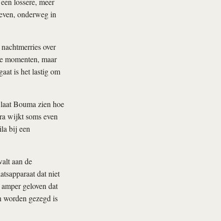
een lossere, meer
leven, onderweg in
 nachtmerries over
jke momenten, maar
aat is het lastig om
 laat Bouma zien hoe
era wijkt soms even
la bij een
valt aan de
tsapparaat dat niet
ct amper geloven dat
n worden gezegd is