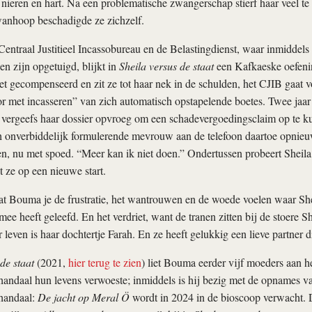
nieren en hart. Na een problematische zwangerschap stierf haar veel t
wanhoop beschadigde ze zichzelf.
Centraal Justitieel Incassobureau en de Belastingdienst, waar inmiddels
n zijn opgetuigd, blijkt in
Sheila versus de staat
een Kafkaeske oefeni
iet gecompenseerd en zit ze tot haar nek in de schulden, het CJIB gaat 
r met incasseren” van zich automatisch opstapelende boetes. Twee jaar 
 vergeefs haar dossier opvroeg om een schadevergoedingsclaim op te ku
h onverbiddelijk formulerende mevrouw aan de telefoon daartoe opnieu
ren, nu met spoed. “Meer kan ik niet doen.” Ondertussen probeert Sheila 
t ze op een nieuwe start.
at Bouma je de frustratie, het wantrouwen en de woede voelen waar Sh
mee heeft geleefd. En het verdriet, want de tranen zitten bij de stoere Sh
r leven is haar dochtertje Farah. En ze heeft gelukkig een lieve partner d
de staat
(2021,
hier terug te zien
) liet Bouma eerder vijf moeders aan h
handaal hun levens verwoeste; inmiddels is hij bezig met de opnames va
chandaal:
De jacht op Meral Ö
wordt in 2024 in de bioscoop verwacht. 