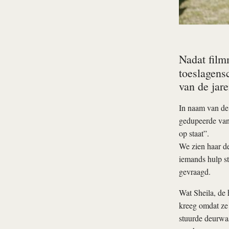
Nadat film
toeslagens
van de jare
In naam van de 
gedupeerde van
op staat”.
We zien haar de
iemands hulp s
gevraagd.
Wat Sheila, de
kreeg omdat ze 
stuurde deurwaa