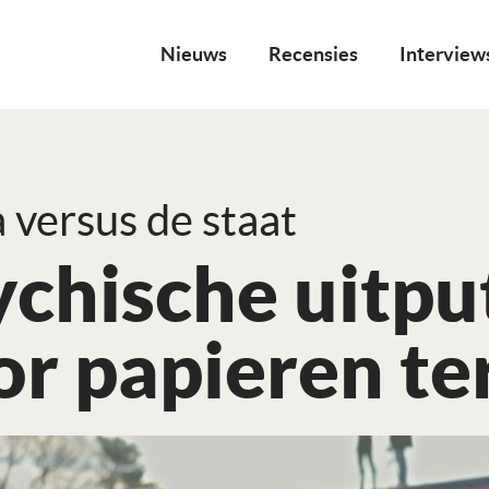
Nieuws
Recensies
Interview
a versus de staat
chische uitpu
or papieren te