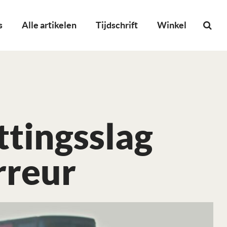
s
Alle artikelen
Tijdschrift
Winkel
ttingsslag
rreur