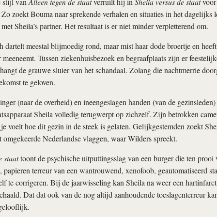
 stijl van
Alleen tegen de staat
verruilt hij in
Sheila versus de staat
voor 
. Zo zoekt Bouma naar sprekende verhalen en situaties in het dagelijks 
 met Sheila’s partner. Het resultaat is er niet minder verpletterend om.
h dartelt meestal blijmoedig rond, maar mist haar dode broertje en heeft
 meeneemt. Tussen ziekenhuisbezoek en begraafplaats zijn er feesteli
s hangt de grauwe sluier van het schandaal. Zolang die nachtmerrie doorg
oekomst te geloven.
nger (naar de overheid) en ineengeslagen handen (van de gezinsleden)
aatsapparaat Sheila volledig terugwerpt op zichzelf. Zijn betrokken cam
 je voelt hoe dit gezin in de steek is gelaten. Gelijkgestemden zoekt Shei
et omgekeerde Nederlandse vlaggen, waar Wilders spreekt.
e staat
toont de psychische uitputtingsslag van een burger die ten prooi 
, papieren terreur van een wantrouwend, xenofoob, geautomatiseerd staa
zelf te corrigeren. Bij de jaarwisseling kan Sheila na weer een hartinfar
ehaald. Dat dat ook van de nog altijd aanhoudende toeslagenterreur ka
elooflijk.