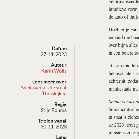
geformaliseerde
intuïtieve vorm
de auto of thuis
Dochtertje Fara
iemand die haar
over bijna alle
Datum
in een betere t
27-11-2023
Tussen middelvi
Auteur
Karin Wolfs
het asociale st
achteruit, zodat
Lees meer over
Sheila versus de staat
manifestatie m
Thuiskijken
Sheila versus d
Regie
bureaucratische
Stijn Bouma
in staat is zich
Te zien vanaf
ze 2023 heeft g
30-11-2023
minstens zo ong
Land