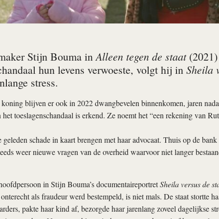
Alleen tegen de staat
maker Stijn Bouma in
(2021) 
Sheila 
chandaal hun levens verwoeste, volgt hij in
nlange stress.
koning blijven er ook in 2022 dwangbevelen binnenkomen, jaren nadat S
 het toeslagenschandaal is erkend. Ze noemt het “een rekening van Ru
 geleden schade in kaart brengen met haar advocaat. Thuis op de bank
teeds weer nieuwe vragen van de overheid waarvoor niet langer bestaa
 hoofdpersoon in Stijn Bouma’s documentaireportret
Sheila versus de st
onterecht als fraudeur werd bestempeld, is niet mals. De staat stortte ha
rders, pakte haar kind af, bezorgde haar jarenlang zoveel dagelijkse stre