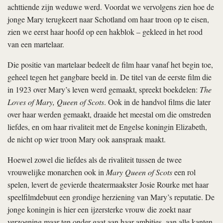
achttiende zijn weduwe werd. Voordat we vervolgens zien hoe de
jonge Mary terugkeert naar Schotland om haar troon op te eisen,
zien we eerst haar hoofd op een hakblok – gekleed in het rood
van een martelaar.
Die positie van martelaar bedeelt de film haar vanaf het begin toe,
geheel tegen het gangbare beeld in. De titel van de eerste film die
in 1923 over Mary’s leven werd gemaakt, spreekt boekdelen:
The
Loves of Mary, Queen of Scots
. Ook in de handvol films die later
over haar werden gemaakt, draaide het meestal om die omstreden
liefdes, en om haar rivaliteit met de Engelse koningin Elizabeth,
de nicht op wier troon Mary ook aanspraak maakt.
Hoewel zowel die liefdes als de rivaliteit tussen de twee
vrouwelijke monarchen ook in
Mary Queen of Scots
een rol
spelen, levert de gevierde theatermaakster Josie Rourke met haar
speelfilmdebuut een grondige herziening van Mary’s reputatie. De
jonge koningin is hier een ijzersterke vrouw die zoekt naar
verzoening maar ten onder gaat aan haar ambities, aan alle kanten