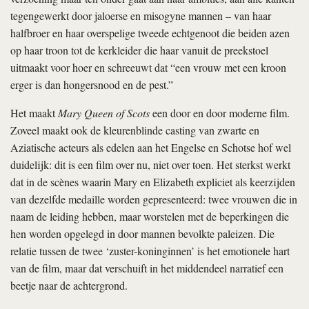
tegengewerkt door jaloerse en misogyne mannen – van haar
halfbroer en haar overspelige tweede echtgenoot die beiden azen
op haar troon tot de kerkleider die haar vanuit de preekstoel
uitmaakt voor hoer en schreeuwt dat “een vrouw met een kroon
erger is dan hongersnood en de pest.”
Het maakt
Mary Queen of Scots
een door en door moderne film.
Zoveel maakt ook de kleurenblinde casting van zwarte en
Aziatische acteurs als edelen aan het Engelse en Schotse hof wel
duidelijk: dit is een film over nu, niet over toen. Het sterkst werkt
dat in de scènes waarin Mary en Elizabeth expliciet als keerzijden
van dezelfde medaille worden gepresenteerd: twee vrouwen die in
naam de leiding hebben, maar worstelen met de beperkingen die
hen worden opgelegd in door mannen bevolkte paleizen. Die
relatie tussen de twee ‘zuster-koninginnen’ is het emotionele hart
van de film, maar dat verschuift in het middendeel narratief een
beetje naar de achtergrond.