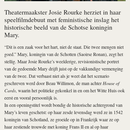
Theatermaakster Josie Rourke herziet in haar
speelfilmdebuut met feministische inslag het
historische beeld van de Schotse koningin
Mary.
“Dit is een zaak voor het hart, niet de staat. Die twee mengen niet
goed.” Mary, koningin van de Schotten (Saoirse Ronan), zegt het
stellig. Maar Josie Rourke’s weelderige, revisionistische portret
van de gedoemde Mary drijft juist op de vakkundige vermenging
van de twee. Dat verbaast niet als je weet dat het scenario
geschreven werd door Beau Willimon, de man achter
House of
Cards
, waarin het politieke gekonkel in en om het Witte Huis ook
eerst en vooral persoonlijk is.
In een openingstitel wordt bondig de historische achtergrond van
Mary’s leven geschetst: op haar zesde levensdag werd ze in 1542
koningin van Schotland, ze groeide op in Frankrijk waar ze op
haar zestiende trouwde met koning Frans II en al op haar