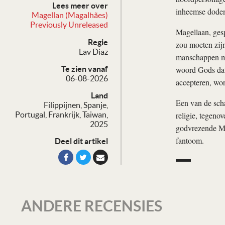
Lees meer over
inheemse doden 
Magellan (Magalhães)
Previously Unreleased
Magellaan, gesp
Regie
zou moeten zijn
Lav Diaz
manschappen met
woord Gods dat 
Te zien vanaf
06-08-2026
accepteren, wo
Land
Een van de scha
Filippijnen, Spanje,
religie, tegeno
Portugal, Frankrijk, Taiwan,
2025
godvrezende Mag
fantoom.
Deel dit artikel
ANDERE RECENSIES