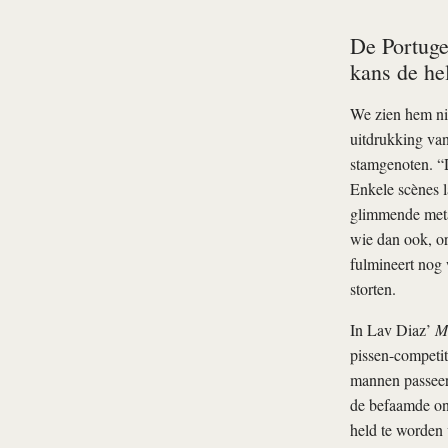
De Portuge
kans de hel
We zien hem nie
uitdrukking van
stamgenoten. “D
Enkele scènes 
glimmende meta
wie dan ook, or
fulmineert nog 
storten.
In Lav Diaz’
M
pissen-competi
mannen passeert
de befaamde ont
held te worden 