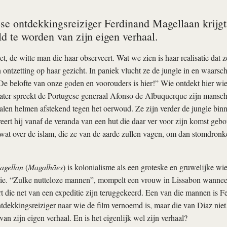
se ontdekkingsreiziger Ferdinand Magellaan krijg
d te worden van zijn eigen verhaal.
t, de witte man die haar observeert. Wat we zien is haar realisatie dat 
 ontzetting op haar gezicht. In paniek vlucht ze de jungle in en waarsc
e belofte van onze goden en voorouders is hier!” Wie ontdekt hier wi
later spreekt de Portugese generaal Afonso de Albuquerque zijn mansc
len helmen afstekend tegen het oerwoud. Ze zijn verder de jungle bi
eert hij vanaf de veranda van een hut die daar ver voor zijn komst ge
wat over de islam, die ze van de aarde zullen vagen, om dan stomdronke
agellan
(
Magalhães
) is kolonialisme als een groteske en gruwelijke wie
tie. “Zulke nutteloze mannen”, mompelt een vrouw in Lissabon wannee
 die net van een expeditie zijn teruggekeerd. Een van die mannen is F
dekkingsreiziger naar wie de film vernoemd is, maar die van Diaz niet 
van zijn eigen verhaal. En is het eigenlijk wel zijn verhaal?