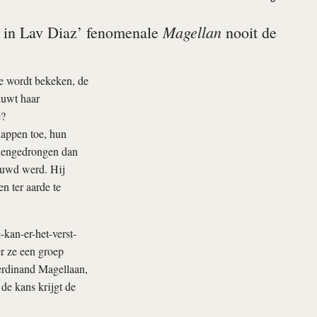
Magellan
t in Lav Diaz’ fenomenale
nooit de
ze wordt bekeken, de
huwt haar
e?
happen toe, hun
nnengedrongen dan
bouwd werd. Hij
n ter aarde te
-kan-er-het-verst-
r ze een groep
erdinand Magellaan,
de kans krijgt de