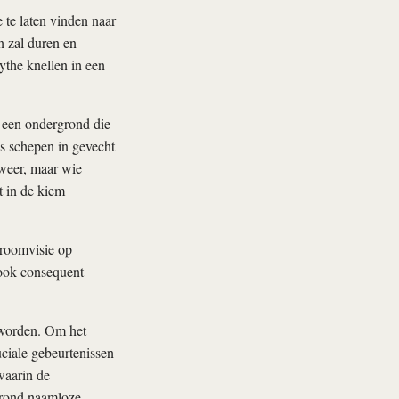
 te laten vinden naar
en zal duren en
ythe knellen in een
p een ondergrond die
ns schepen in gevecht
 weer, maar wie
t in de kiem
droomvisie op
 ook consequent
n worden. Om het
uciale gebeurtenissen
waarin de
grond naamloze,