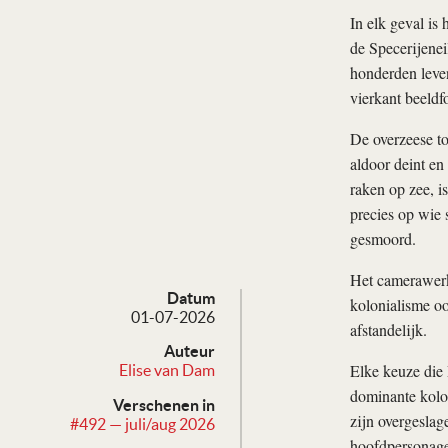
In elk geval is
de Specerijeneil
honderden leven
vierkant beeldf
De overzeese to
aldoor deint en
raken op zee, i
precies op wie 
gesmoord.
Het camerawerk
Datum
kolonialisme o
01-07-2026
afstandelijk.
Auteur
Elke keuze die 
Elise van Dam
dominante kolon
Verschenen in
zijn overgeslag
#492 — juli/aug 2026
hoofdpersonages