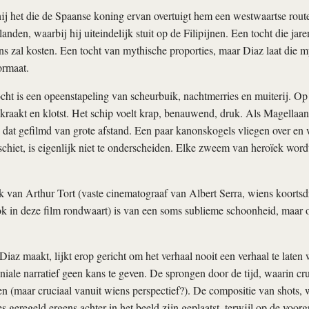
 hij het die de Spaanse koning ervan overtuigt hem een westwaartse route
anden, waarbij hij uiteindelijk stuit op de Filipijnen. Een tocht die jar
s zal kosten. Een tocht van mythische proporties, maar Diaz laat die m
ormaat.
cht is een opeenstapeling van scheurbuik, nachtmerries en muiterij. O
 kraakt en klotst. Het schip voelt krap, benauwend, druk. Als Magellaa
s dat gefilmd van grote afstand. Een paar kanonskogels vliegen over en
schiet, is eigenlijk niet te onderscheiden. Elke zweem van heroïek word
 van Arthur Tort (vaste cinematograaf van Albert Serra, wiens koorts
ok in deze film rondwaart) is van een soms sublieme schoonheid, maar
Diaz maakt, lijkt erop gericht om het verhaal nooit een verhaal te late
iale narratief geen kans te geven. De sprongen door de tijd, waarin cr
en (maar cruciaal vanuit wiens perspectief?). De compositie van shots, 
 geregeld ergens achter in het beeld zijn geplaatst, terwijl op de voor