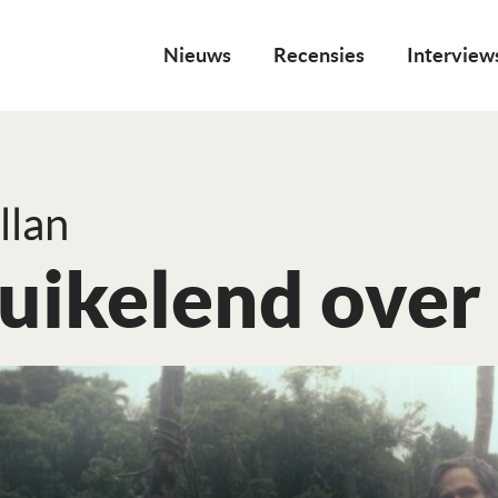
Nieuws
Recensies
Interview
llan
ruikelend over