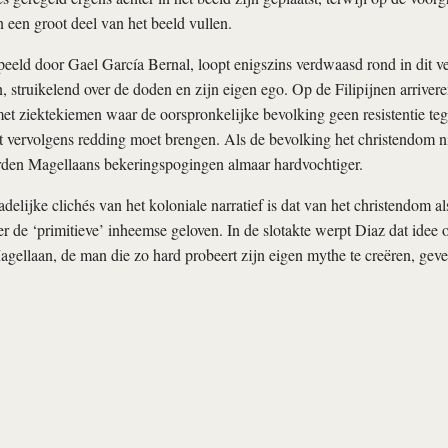
een groot deel van het beeld vullen.
eeld door Gael García Bernal, loopt enigszins verdwaasd rond in dit ver
, struikelend over de doden en zijn eigen ego. Op de Filipijnen arriveren
 ziektekiemen waar de oorspronkelijke bevolking geen resistentie tege
vervolgens redding moet brengen. Als de bevolking het christendom nie
rden Magellaans bekeringspogingen almaar hardvochtiger.
delijke clichés van het koloniale narratief is dat van het christendom a
ver de ‘primitieve’ inheemse geloven. In de slotakte werpt Diaz dat idee
ellaan, de man die zo hard probeert zijn eigen mythe te creëren, geve