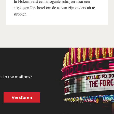
In Hokum reist een arrogante schrijver naar een
afgelegen Iers hotel om de as van zijn ouders uit te
strooien....
Lees verder
ws in uw mailbox?