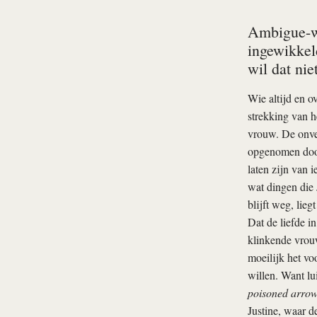
Ambigue-wa
ingewikkel
wil dat ni
Wie altijd en ov
strekking van 
vrouw. De onve
opgenomen door 
laten zijn van i
wat dingen die J
blijft weg, lieg
Dat de liefde in
klinkende vrouw
moeilijk het vo
willen. Want lu
poisoned arrow
Justine, waar de