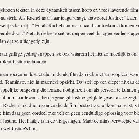
ekozen teksten in deze dynamisch tussen hoop en vrees laverende film
nd sterk. Als Rachel naar haar jeugd vraagt, antwoordt Justine: “Laten
reselijks kan zijn.” En als Rachel dan maar naar haar toekomstdromen v
er de dood.” Net als de beste scènes roepen veel dialogen eerder vragen
dan dat ze uitleggerig zijn.
ar grillige gedrag snappen we ook waarom het niet zo moeilijk is om 
roken Justine te houden.
emen voeren in deze clichémijdende film dan ook niet terug op een voo
. Tenminste, niet in materieel opzicht. Dat stelt op een dieper niveau d
happelijke omgeving die iemand nodig heeft om als persoon te kunnen
nhoop haar leven is, ben je geneigd Justine gelijk te geven als ze zegt: 
 Rachel in de drie maanden die de film beslaat vooruitkomt en reist, zit 
e film daar geen oordeel over velt en geen eenduidige oplossing voor bie
n Justine. Het haakje is in de vis geslagen. Maar de minst verwachte van
 wel Justine’s hart.