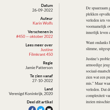
Datum
De spaarzaam g
26-09-2022
plekken opvalle
Auteur
verleden iets v
Karin Wolfs
voornamelijk ov
Verschenen in
innerlijk leven 
#450 — oktober 2022
Want ondanks ha
Lees meer over
slimme, uitgesp
Justine
Filmkrant 450
Justine’s probl
Regie
armoedige jeugd
Jamie Patterson
sociaal-maatsc
Te zien vanaf
zien wat een pui
27-10-2022
mis.” Maar waar
verleden. Dat d
Land
Verenigd Koninkrijk, 2020
complexiteit va
inzien misschien
Deel dit artikel