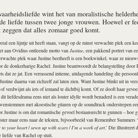
arheidsliefde wint het van moralistische helderhei
de liefde tussen twee jonge vrouwen. Hoewel er f
et zeggen dat alles zomaar goed komt.
eral een lijntje uit heeft staan, vangt op de minst verwachte plek een ke
het aan Ovidius ontleende motto van
Justine
, een pakkend portret van ee
rwachte plek waar Justine beetheeft is een boekwinkel, waar ze nieuws
de donkerharige Rachel. Justine beantwoordt de belangstelling door R
ets dat ze jat. Een verrassend intieme, uitdagende handeling die persoonl
ustine daarna van zichzelf zal laten zien. Want Justine blinkt uit in vers
t of verdwijnt als iets of iemand te dichtbij komt. Of ze dooft haar gevoe
 dit liefdesdrama eens niet als louter idylle wordt benaderd is een ver­
en­stemmen met akoestische gitaren op de soundtrack onderstrepen eer
or Justine is om dat romantische gevoel bestaansrecht te gunnen – hoe 
ister maar eens naar de teksten, bijvoorbeeld van Remember Summers ‘
 to your heart
/
sewn up with scars
/
I’m a work of art
.’ Die illustreert
 liefde van Rachel op stuit.