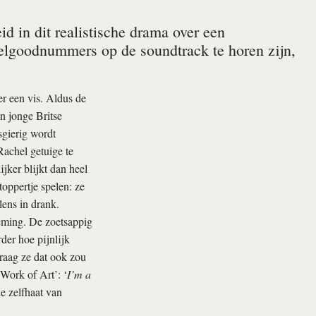
d in dit realistische drama over een
eelgoodnummers op de soundtrack te horen zijn,
er een vis. Aldus de
n jonge Britse
gierig wordt
achel getuige te
ijker blijkt dan heel
toppertje spelen: ze
lens in drank.
ademing. De zoetsappig
der hoe pijnlijk
graag ze dat ook zou
Work of Art’: ‘
I’m a
 de zelfhaat van