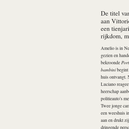
De titel v
aan Vittori
een tienja
rijkdom, m
Amelio is in N
gezien en hande
bekroonde
Port
bambini
begint 
huis ontvangt. 
Luciano reageer
heerschap aanbel
politieauto’s me
Twee jonge cara
een weeshuis in
aan en drukt zij
dringende perso