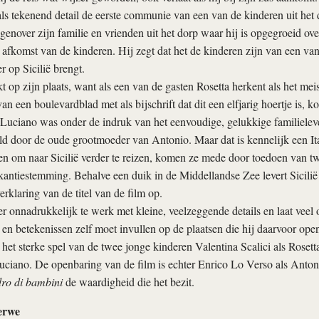
als tekenend detail de eerste communie van een van de kinderen uit het
egenover zijn familie en vrienden uit het dorp waar hij is opgegroeid o
e afkomst van de kinderen. Hij zegt dat het de kinderen zijn van een van 
 op Sicilië brengt.
kt op zijn plaats, want als een van de gasten Rosetta herkent als het mei
an een boulevardblad met als bijschrift dat dit een elfjarig hoertje is, 
Luciano was onder de indruk van het eenvoudige, gelukkige familieleven
d door de oude grootmoeder van Antonio. Maar dat is kennelijk een Itali
 om naar Sicilië verder te reizen, komen ze mede door toedoen van twe
antiestemming. Behalve een duik in de Middellandse Zee levert Sicilië
klaring van de titel van de film op.
r onnadrukkelijk te werk met kleine, veelzeggende details en laat veel o
 en betekenissen zelf moet invullen op de plaatsen die hij daarvoor open
het sterke spel van de twee jonge kinderen Valentina Scalici als Roset
Luciano. De openbaring van de film is echter Enrico Lo Verso als Antoni
dro di bambini
de waardigheid die het bezit.
erwe