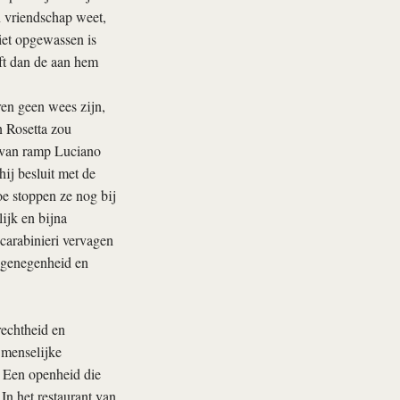
n vriendschap weet,
niet opgewassen is
eft dan de aan hem
en geen wees zijn,
n Rosetta zou
t van ramp Luciano
hij besluit met de
e stoppen ze nog bij
ijk en bijna
 carabinieri vervagen
n genegenheid en
rechtheid en
 menselijke
. Een openheid die
In het restaurant van