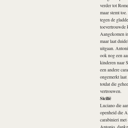
verder tot Rome
maar stemt toe.
tegen de gladde
toevertrouwde 
Aangekomen in 
maar laat duide
uitgaan. Antoni
ook nog een aan
kinderen naar 
een andere cara
ongemerkt laat 
totdat die gehe
vertrouwen.
Sicilië
Luciano die aan
openheid die An
carabinieri met
Antonio, dankzi