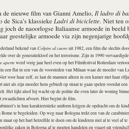
Il ladro di b
an de nieuwe film van Gianni Amelio,
Ladri di biciclette
o de Sica’s klassieke
. Niet ten 
rig joch de naoorlogse Italiaanse armoede in beeld
aar geestelijke armoede via zijn negenjarige hoofd
ederland bekend van
Colpire al cuore
uit 1982, een film die slechts doo
lde over de generatiekloof en het terrorisme. Zijn in 1990 vervaardigde
e aperte
werd vorig jaar heel even op het Filmfestival Rotterdam verto
in een flat in een van de voorsteden van Milaan waar de moeder van L
Niet voor haar zelf, ze laat de mannen alleen in een kamer met haar elfja
t niet als zijn moeder hem gebiedt op straat te gaan spelen voordat een
t. Het lijkt alsof hij wacht op de politie die even later de woning binn
t zwaailichten afvoert. Hier begint de film.
binieri’s in hun karakteristieke uniform krijgen de opdracht om de kind
 Rome te begeleiden. Op weg naar Bologna trekt een van de carabinieri
n maat op het hart hetzelfde te doen om de kinderen niet al te veel af te
onlijke zaken in Bologna af te moeten handelen en vraagt uit vriendsch