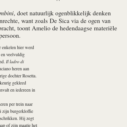
ambini
, doet natuurlijk ogenblikkelijk denken
onrechte, want zoals De Sica via de ogen van
 bracht, toont Amelio de hedendaagse materiële
persoon.
r enkelen hier werd
 en veelvuldig
ond.
Il ladro di
uciano heren aan
rige dochter Rosetta.
 keurig gekleed
envalt en iedereen in
eren per trein naar
 zijn burgerkloffie
 schrikken. Hij zegt
ap of zijn maatje het