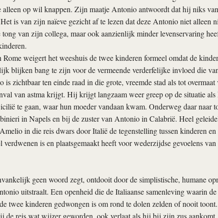
 alleen op wil knappen. Zijn maatje Antonio antwoordt dat hij niks va
 Het is van zijn naïeve gezicht af te lezen dat deze Antonio niet alleen 
 tong van zijn collega, maar ook aanzienlijk minder levenservaring he
kinderen.
Rome weigert het weeshuis de twee kinderen formeel omdat de kinder
lijk blijken bang te zijn voor de vermeende verderfelijke invloed die va
o is zichtbaar ten einde raad in die grote, vreemde stad als tot overmaa
val van astma krijgt. Hij krijgt langzaam weer greep op de situatie als 
Sicilië te gaan, waar hun moeder vandaan kwam. Onderweg daar naar to
binieri in Napels en bij de zuster van Antonio in Calabrië. Heel geleidel
Amelio in die reis dwars door Italië de tegenstelling tussen kinderen en
el verdwenen is en plaatsgemaakt heeft voor wederzijdse gevoelens va
vankelijk geen woord zegt, ontdooit door de simplistische, humane op
tonio uitstraalt. Een openheid die de Italiaanse samenleving waarin de
 de twee kinderen gedwongen is om rond te dolen zelden of nooit toont
j de reis wat wijzer geworden, ook verlaat als hij bij zijn zus aankomt. 