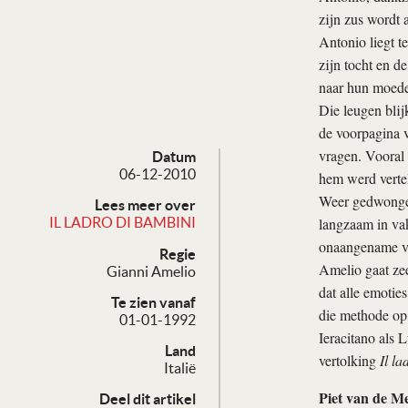
zijn zus wordt 
Antonio liegt t
zijn tocht en d
naar hun moeder
Die leugen blij
de voorpagina v
vragen. Vooral 
Datum
06-12-2010
hem werd vertel
Weer gedwongen
Lees meer over
langzaam in vak
IL LADRO DI BAMBINI
onaangename ver
Regie
Amelio gaat zee
Gianni Amelio
dat alle emoties
Te zien vanaf
die methode op 
01-01-1992
Ieracitano als 
Land
vertolking
Il la
Italië
Piet van de M
Deel dit artikel