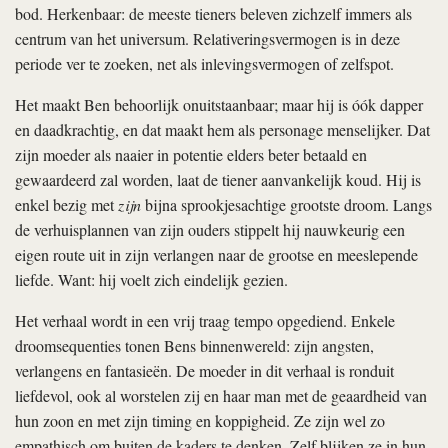
bod. Herkenbaar: de meeste tieners beleven zichzelf immers als
centrum van het universum. Relativeringsvermogen is in deze
periode ver te zoeken, net als inlevingsvermogen of zelfspot.
Het maakt Ben behoorlijk onuitstaanbaar; maar hij is óók dapper
en daadkrachtig, en dat maakt hem als personage menselijker. Dat
zijn moeder als naaier in potentie elders beter betaald en
gewaardeerd zal worden, laat de tiener aanvankelijk koud. Hij is
enkel bezig met
zijn
bijna sprookjesachtige grootste droom. Langs
de verhuisplannen van zijn ouders stippelt hij nauwkeurig een
eigen route uit in zijn verlangen naar de grootse en meeslepende
liefde. Want: hij voelt zich eindelijk gezien.
Het ­verhaal wordt in een vrij traag tempo opgediend. Enkele
droomsequenties tonen Bens binnenwereld: zijn angsten,
verlangens en fantasieën. De moeder in dit verhaal is ronduit
liefdevol, ook al worstelen zij en haar man met de geaardheid van
hun zoon en met zijn timing en koppigheid. Ze zijn wel zo
empathisch om buiten de kaders te denken. Zelf blijken ze in hun