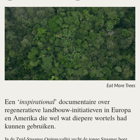
Eat More Trees
inspirational
Een ‘
’ documentaire over
regeneratieve landbouw-initiatieven in Europa
en Amerika die wel wat diepere wortels had
kunnen gebruiken.
In de Zuid-Spaanse Quipar-vallei vecht de jonge Spaanse boer