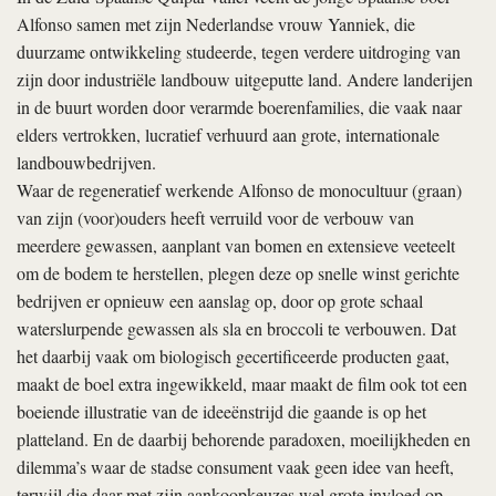
Alfonso samen met zijn Nederlandse vrouw Yanniek, die
duurzame ontwikkeling studeerde, tegen verdere uitdroging van
zijn door industriële landbouw uitgeputte land. Andere landerijen
in de buurt worden door verarmde boerenfamilies, die vaak naar
elders vertrokken, lucratief verhuurd aan grote, internationale
landbouwbedrijven.
Waar de regeneratief werkende Alfonso de monocultuur (graan)
van zijn (voor)ouders heeft verruild voor de verbouw van
meerdere gewassen, aanplant van bomen en extensieve veeteelt
om de bodem te herstellen, plegen deze op snelle winst gerichte
bedrijven er opnieuw een aanslag op, door op grote schaal
waterslurpende gewassen als sla en broccoli te verbouwen. Dat
het daarbij vaak om biologisch gecertificeerde producten gaat,
maakt de boel extra ingewikkeld, maar maakt de film ook tot een
boeiende illustratie van de ideeënstrijd die gaande is op het
platteland. En de daarbij behorende paradoxen, moeilijkheden en
dilemma’s waar de stadse consument vaak geen idee van heeft,
terwijl die daar met zijn aankoopkeuzes wel grote invloed op