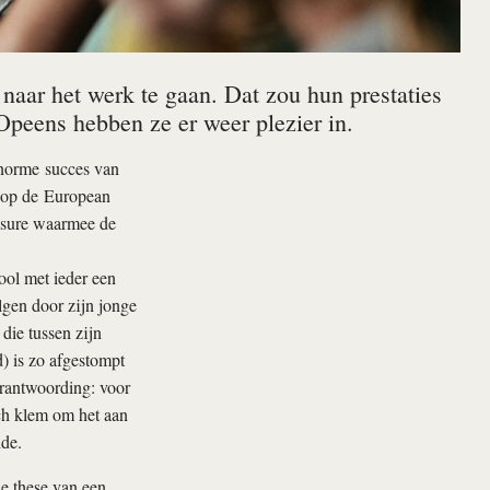
 naar het werk te gaan. Dat zou hun prestaties
Opeens hebben ze er weer plezier in.
enorme succes van
n op de European
easure waarmee de
ool met ieder een
gen door zijn jonge
die tussen zijn
d) is zo afgestompt
erantwoording: voor
ich klem om het aan
nde.
e these van een