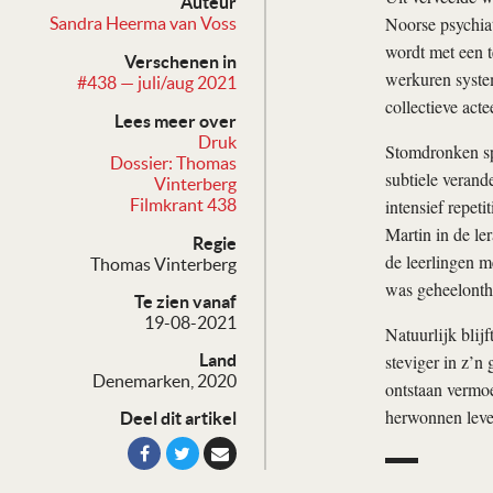
Auteur
Noorse psychiat
Sandra Heerma van Voss
wordt met een te
Verschenen in
werkuren system
#438 — juli/aug 2021
collectieve actee
Lees meer over
Druk
Stomdronken spe
Dossier: Thomas
subtiele verand
Vinterberg
intensief repet
Filmkrant 438
Martin in de ler
Regie
de leerlingen m
Thomas Vinterberg
was geheelonth
Te zien vanaf
19-08-2021
Natuurlijk blij
steviger in z’n
Land
Denemarken, 2020
ontstaan vermo
herwonnen lev
Deel dit artikel