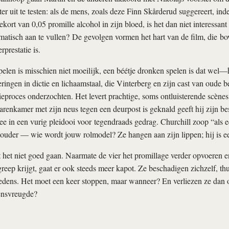
er uit te testen: als de mens, zoals deze Finn Skårderud suggereert, in
kort van 0,05 promille alcohol in zijn bloed, is het dan niet interessant
atisch aan te vullen? De gevolgen vormen het hart van de film, die b
rprestatie is.
len is misschien niet moeilijk, een béétje dronken spelen is dat wel—
eringen in dictie en lichaamstaal, die Vinterberg en zijn cast van oude 
itieproces onderzochten. Het levert prachtige, soms ontluisterende scène
arenkamer met zijn neus tegen een deurpost is geknald geeft hij zijn best
ee in een vurig pleidooi voor tegendraads gedrag. Churchill zoop “als e
ouder — wie wordt jouw rolmodel? Ze hangen aan zijn lippen; hij is ee
ft het niet goed gaan. Naarmate de vier het promillage verder opvoeren e
 greep krijgt, gaat er ook steeds meer kapot. Ze beschadigen zichzelf, th
edens. Het moet een keer stoppen, maar wanneer? En verliezen ze dan
ensvreugde?