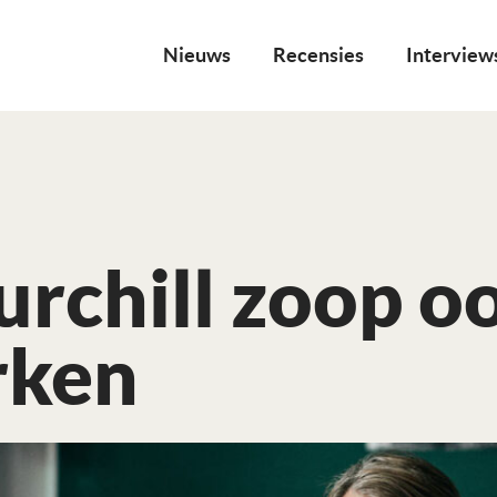
Nieuws
Recensies
Interview
rchill zoop oo
rken