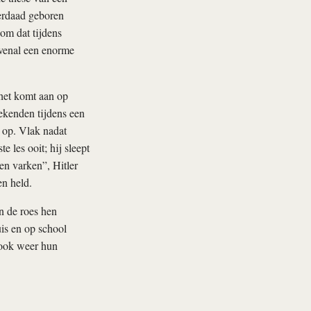
derdaad geboren
 om dat tijdens
ovenal een enorme
het komt aan op
bekenden tijdens een
s op. Vlak nadat
e les ooit; hij sleept
en varken”, Hitler
n held.
n de roes hen
uis en op school
 ook weer hun