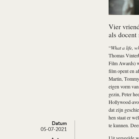
Vier vrien
als docent
“
What a life, w
Thomas Vinter
Film Awards) we
film opent en af
Martin, Tommy, 
eigen vorm van
gezin, Peter he
Hollywood-avont
dat zijn geschi
hen staat er wé
Datum
te kunnen. Deen
05-07-2021
Uit verveelde 