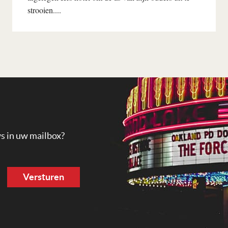
strooien....
Lees verder
ws in uw mailbox?