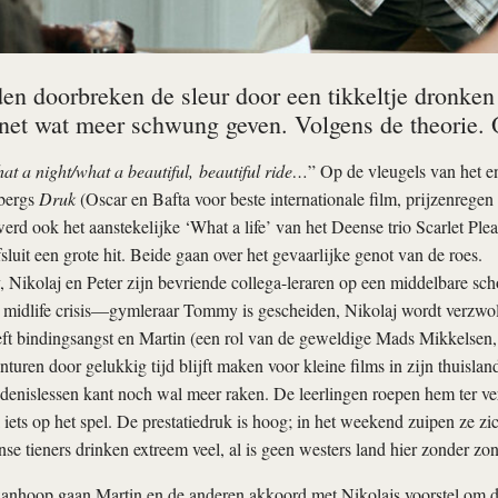
den doorbreken de sleur door een tikkeltje dronken
 net wat meer schwung geven. Volgens de theorie. 
hat a night/what a beautiful, beautiful ride…
” Op de vleugels van het 
bergs
Druk
(Oscar en Bafta voor beste internationale film, prijzenrege
rd ook het aanstekelijke ‘What a life’ van het Deense trio Scarlet Pl
sluit een grote hit. Beide gaan over het gevaarlijke genot van de roes.
Nikolaj en Peter zijn bevriende collega-leraren op een middelbare sch
 midlife crisis—gymleraar Tommy is gescheiden, Nikolaj wordt verzwol
eft bindingsangst en Martin (een rol van de geweldige Mads Mikkelsen, 
uren door gelukkig tijd blijft maken voor kleine films in zijn thuislan
edenislessen kant noch wal meer raken. De leerlingen roepen hem ter v
l iets op het spel. De prestatiedruk is hoog; in het weekend zuipen ze z
se tieners drinken extreem veel, al is geen westers land hier zonder zo
wanhoop gaan Martin en de anderen akkoord met Nikolajs voorstel om d