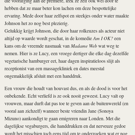
die voorafging aan de pre­mière, leek ze zelf ook wel door te
hebben dat ze maar beter kon lachen om deze bespottelijke
ervaring. Mede door haar zelfspot en steekjes onder water maakte
Johnson het zo nog best plezierig.
Gelukkig krijgt Johnson, die door haar rolkeuzes als acteur niet
altijd op waarde wordt geschat, in de komedie
Am I OK?
een
kans om de vreemde nasmaak van
Madame Web
wat weg te
nemen. Hier is ze Lucy, een vroege dertiger die elke dag dezelfde
vegetarische hamburger eet, haar dagen inspiratieloos slijt als
receptionist van een massagekliniek en dates meestal
ongemakkelijk afsluit met een handdruk.
Een vrouw die houdt van houvast dus, en als de dood is voor het
onbekende. Echt verliefd is ze ook nooit geweest. Lucy valt op
vrouwen, maar durft dat pas toe te geven aan de buitenwereld (en
vooral aan zichzelf) wanneer beste vriendin Jane (Sonoya
Mizuno) aankondigt te gaan emigreren naar Londen. Met die
dagelijkse vegaburgers, die handdrukken en dat nerveuze gedoe
wordt het misschien toch eens tijd om te onderzoeken wat er nog