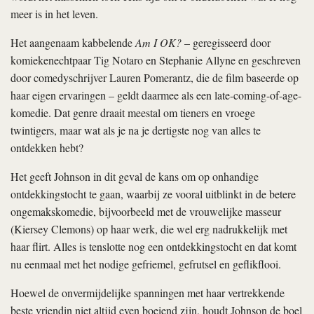
meer is in het leven.
Het aangenaam kabbelende
Am I OK?
– geregisseerd door
komiekenechtpaar Tig Notaro en Stephanie Allyne en geschreven
door comedyschrijver Lauren Pomerantz, die de film baseerde op
haar eigen ervaringen – geldt daarmee als een late-coming-of-­age-
komedie. Dat genre draait meestal om tieners en vroege
twintigers, maar wat als je na je dertigste nog van alles te
ontdekken hebt?
Het geeft Johnson in dit geval de kans om op onhandige
ontdekkingstocht te gaan, waarbij ze vooral uitblinkt in de betere
ongemakskomedie, bijvoorbeeld met de vrouwelijke masseur
(Kiersey Clemons) op haar werk, die wel erg nadrukkelijk met
haar flirt. Alles is tenslotte nog een ontdekkingstocht en dat komt
nu eenmaal met het nodige gefriemel, gefrutsel en geflikflooi.
Hoewel de onvermijdelijke spanningen met haar vertrekkende
beste vriendin niet altijd even boeiend zijn, houdt Johnson de boel