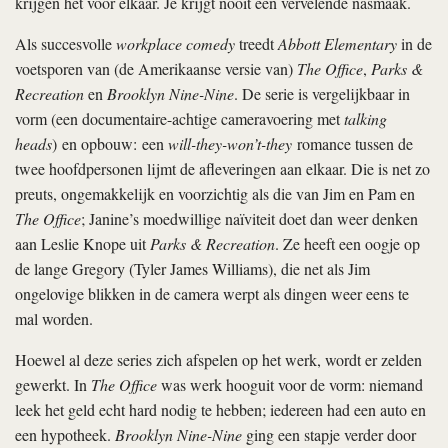
krijgen het voor elkaar. Je krijgt nooit een vervelende nasmaak.
Als succesvolle
workplace comedy
treedt
Abbott Elementary
in de
voetsporen van (de Amerikaanse versie van)
The Office
,
Parks &
Recreation
en
Brooklyn Nine-Nine
. De serie is vergelijkbaar in
vorm (een documentaire-achtige cameravoering met
talking
heads
) en opbouw: een
will-they-won’t-they
romance tussen de
twee hoofdpersonen lijmt de afleveringen aan elkaar. Die is net zo
preuts, ongemakkelijk en voorzichtig als die van Jim en Pam en
The Office
; Janine’s moedwillige naïviteit doet dan weer denken
aan Leslie Knope uit
Parks & Recreation
. Ze heeft een oogje op
de lange Gregory (Tyler James Williams), die net als Jim
ongelovige blikken in de camera werpt als dingen weer eens te
mal worden.
Hoewel al deze series zich afspelen op het werk, wordt er zelden
gewerkt. In
The Office
was werk hooguit voor de vorm: niemand
leek het geld echt hard nodig te hebben; iedereen had een auto en
een hypotheek.
Brooklyn Nine-Nine
ging een stapje verder door