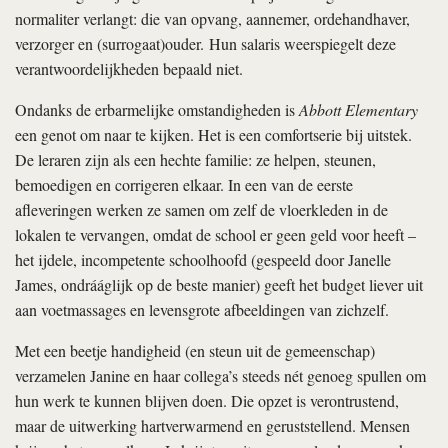
normaliter verlangt: die van opvang, aannemer, ordehandhaver,
verzorger en (surrogaat)ouder. Hun salaris weerspiegelt deze
verantwoordelijkheden bepaald niet.
Ondanks de erbarmelijke omstandigheden is
Abbott Elementary
een genot om naar te kijken. Het is een comfortserie bij uitstek.
De leraren zijn als een hechte familie: ze helpen, steunen,
bemoedigen en corrigeren elkaar. In een van de eerste
afleveringen werken ze samen om zelf de vloerkleden in de
lokalen te vervangen, omdat de school er geen geld voor heeft –
het ijdele, incompetente schoolhoofd (gespeeld door Janelle
James, ondrááglijk op de beste manier) geeft het budget liever uit
aan voetmassages en levensgrote afbeeldingen van zichzelf.
Met een beetje handigheid (en steun uit de gemeenschap)
verzamelen Janine en haar collega’s steeds nét genoeg spullen om
hun werk te kunnen blijven doen. Die opzet is verontrustend,
maar de uitwerking hartverwarmend en geruststellend. Mensen