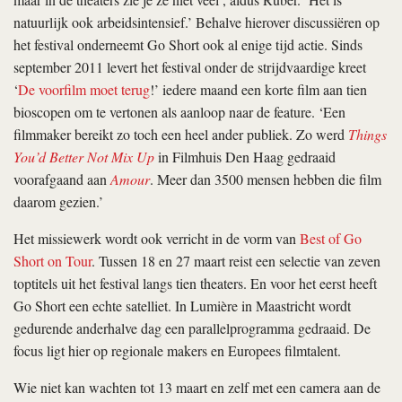
natuurlijk ook arbeidsintensief.’ Behalve hierover discussiëren op
het festival onderneemt Go Short ook al enige tijd actie. Sinds
september 2011 levert het festival onder de strijdvaardige kreet
‘
De voorfilm moet terug
!’ iedere maand een korte film aan tien
bioscopen om te vertonen als aanloop naar de feature. ‘Een
filmmaker bereikt zo toch een heel ander publiek. Zo werd
Things
You’d Better Not Mix Up
in Filmhuis Den Haag gedraaid
voorafgaand aan
Amour
. Meer dan 3500 mensen hebben die film
daarom gezien.’
Het missiewerk wordt ook verricht in de vorm van
Best of Go
Short on Tour
. Tussen 18 en 27 maart reist een selectie van zeven
toptitels uit het festival langs tien theaters. En voor het eerst heeft
Go Short een echte satelliet. In Lumière in Maastricht wordt
gedurende anderhalve dag een parallelprogramma gedraaid. De
focus ligt hier op regionale makers en Europees filmtalent.
Wie niet kan wachten tot 13 maart en zelf met een camera aan de