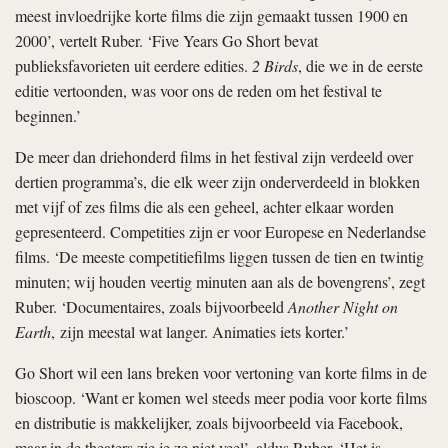
meest invloedrijke korte films die zijn gemaakt tussen 1900 en
2000’, vertelt Ruber. ‘Five Years Go Short bevat
publieksfavorieten uit eerdere edities.
2 Birds
, die we in de eerste
editie vertoonden, was voor ons de reden om het festival te
beginnen.’
De meer dan driehonderd films in het festival zijn verdeeld over
dertien programma’s, die elk weer zijn onderverdeeld in blokken
met vijf of zes films die als een geheel, achter elkaar worden
gepresenteerd. Competities zijn er voor Europese en Nederlandse
films. ‘De meeste competitiefilms liggen tussen de tien en twintig
minuten; wij houden veertig minuten aan als de bovengrens’, zegt
Ruber. ‘Documentaires, zoals bijvoorbeeld
Another Night on
Earth
, zijn meestal wat langer. Animaties iets korter.’
Go Short wil een lans breken voor vertoning van korte films in de
bioscoop. ‘Want er komen wel steeds meer podia voor korte films
en distributie is makkelijker, zoals bijvoorbeeld via Facebook,
maar in de theaters zie je ze niet veel’, aldus Ruber. ‘Het is