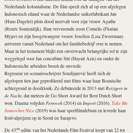
Nederlands kolonialisme. De film speelt zich af op een afgelegen
Indonesisch eiland waar de Nederlandse suikerfabrikant Jan
(Hans Dagelet) plots dood neervalt voor zijn vrouw Agathe
(Renée Soutendijk). Hun vervreemde zoon Cornelis (Florian
Myjer) en zijn hoogzwangere vrouw Josefien (Lisa Zweerman)
arriveren vanuit Nederland om het familiebedrijf over te nemen.
Maar in het testament blijkt een onverwacht belangrijke rol te zijn
weggelegd voor Jan concubine Siti (Hayati Azis) en onder de
Indonesische arbeiders broeit de onvrede.
Regisseur en scenarioschrijver Sendijarević heeft zich de
afgelopen tien jaar geprofileerd met films waar haar Bosnische
achtergrond in doorklonk. Ze debuteerde in 2013 met
Reizigers in
de Nacht
, dat meteen de Go Short Award for Best Dutch Short
won. Daarna volgden
Fernweh
(2014) en
Import
(2016).
Take Me
Somewher Nice
(2019) was haar speelfilmdebuut en leverde haar
festivalprijzen op in Seoul en Sarajevo.
ste
De 43
editie van het Nederlands Film Festival loopt van 22 tot