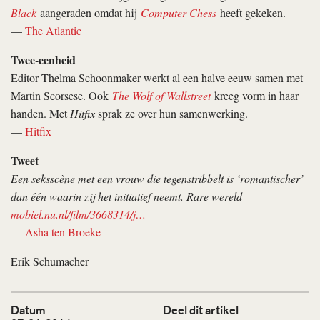
Black
aangeraden omdat hij
Computer Chess
heeft gekeken.
—
The Atlantic
Twee-eenheid
Editor Thelma Schoonmaker werkt al een halve eeuw samen met
Martin Scorsese. Ook
The Wolf of Wallstreet
kreeg vorm in haar
handen. Met
Hitfix
sprak ze over hun samenwerking.
—
Hitfix
Tweet
Een seksscène met een vrouw die tegenstribbelt is ‘romantischer’
dan één waarin zij het initiatief neemt. Rare wereld
mobiel.nu.nl/film/3668314/j…
—
Asha ten Broeke
Erik Schumacher
Datum
Deel dit artikel