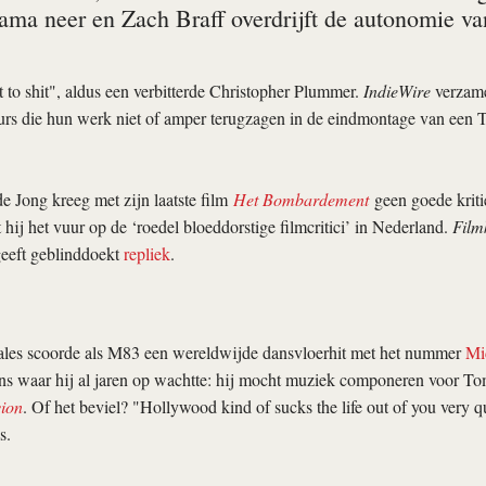
ma neer en Zach Braff overdrijft de autonomie v
 to shit", aldus een verbitterde Christopher Plummer.
IndieWire
verzame
eurs die hun werk niet of amper terugzagen in de eindmontage van een T
e Jong kreeg met zijn laatste film
Het Bombardement
geen goede kriti
 hij het vuur op de ‘roedel bloeddorstige filmcritici’ in Nederland.
Film
eeft geblinddoekt
repliek
.
es scoorde als M83 een wereldwijde dansvloerhit met het nummer
Mi
ans waar hij al jaren op wachtte: hij mocht muziek componeren voor To
ion
. Of het beviel? "Hollywood kind of sucks the life out of you very qu
s.