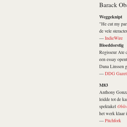
Barack Oba
Weggeknipt
"He cut my part
de vele steract
—
IndieWire
Bloeddorstig
Regisseur Ate d
een essay opent
Dana Linssen g
—
DDG Gazet
M83
Anthony Gonzal
leidde tot de k
spektakel
Obliv
het werk klaar i
—
Pitchfork