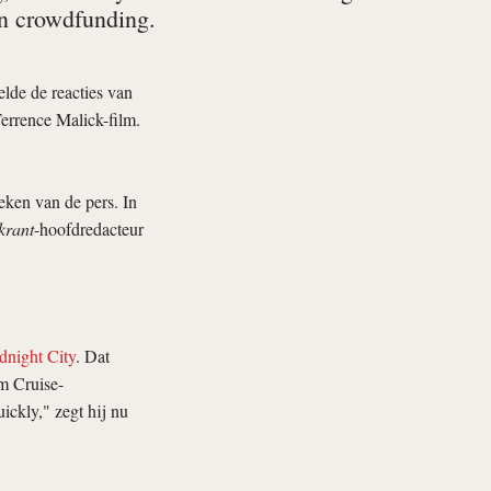
an crowdfunding.
lde de reacties van
errence Malick-film.
eken van de pers. In
krant
-hoofdredacteur
dnight City
. Dat
m Cruise-
ickly," zegt hij nu