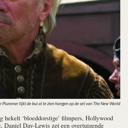
r Plummer lijkt de bui al te zien hangen op de set van The New World
 hekelt ‘bloeddorstige’ filmpers, Hollywood
, Daniel Day-Lewis zet een overtuigende