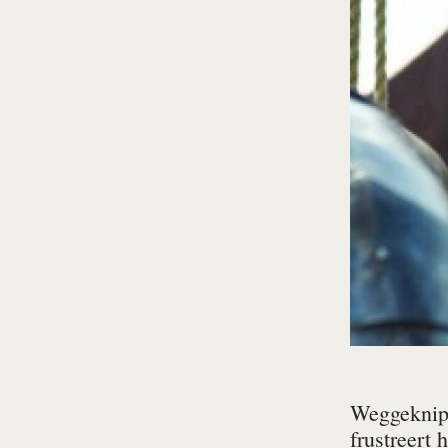
Weggeknipt
frustreert