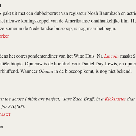
l
r
pakt uit met een dubbelportret van regisseur Noah Baumbach en actric
het nieuwe koningskoppel van de Amerikaanse onafhankelijke film. Hu
eze zomer in de Nederlandse bioscoop, is nog maar het begin.
rker
jdens het correspondentendiner van het Witte Huis. Na
Lincoln
maakt St
ntiële biopic. Opnieuw is de hoofdrol voor Daniel Day-Lewis, en opnie
verbluffend. Wanneer
Obama
in de bioscoop komt, is nog niet bekend.
ast the actors I think are perfect," says Zach Braff, in a
Kickstarter
that 
 for $10,000.
aster
er