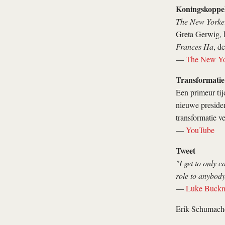
Koningskoppe
The New Yorke
Greta Gerwig, 
Frances Ha
, d
—
The New Yo
Transformatie
Een primeur ti
nieuwe preside
transformatie 
—
YouTube
Tweet
"I get to only c
role to anybody
—
Luke Buckm
Erik Schumach