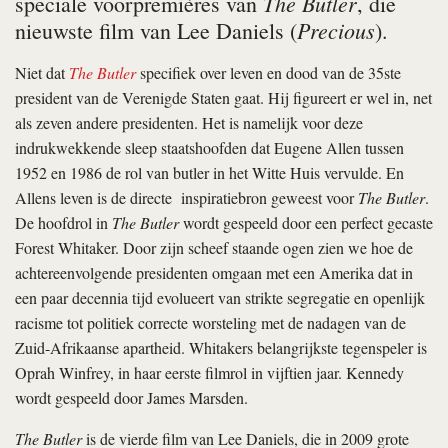
The Butler
speciale voorpremières van
, die
Precious
nieuwste film van Lee Daniels (
).
Niet dat
The Butler
specifiek over leven en dood van de 35ste
president van de Verenigde Staten gaat. Hij figureert er wel in, net
als zeven andere presidenten. Het is namelijk voor deze
indrukwekkende sleep staatshoofden dat Eugene Allen tussen
1952 en 1986 de rol van butler in het Witte Huis vervulde. En
Allens leven is de directe inspiratiebron geweest voor
The Butler
.
De hoofdrol in
The Butler
wordt gespeeld door een perfect gecaste
Forest Whitaker. Door zijn scheef staande ogen zien we hoe de
achtereenvolgende presidenten omgaan met een Amerika dat in
een paar decennia tijd evolueert van strikte segregatie en openlijk
racisme tot politiek correcte worsteling met de nadagen van de
Zuid-Afrikaanse apartheid. Whitakers belangrijkste tegenspeler is
Oprah Winfrey, in haar eerste filmrol in vijftien jaar. Kennedy
wordt gespeeld door James Marsden.
The Butler
is de vierde film van Lee Daniels, die in 2009 grote