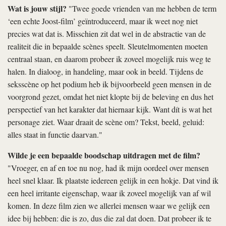
Wat is jouw stijl?
"Twee goede vrienden van me hebben de term
‘een echte Joost-film’ geïntroduceerd, maar ik weet nog niet
precies wat dat is. Misschien zit dat wel in de abstractie van de
realiteit die in bepaalde scènes speelt. Sleutelmomenten moeten
centraal staan, en daarom probeer ik zoveel mogelijk ruis weg te
halen. In dialoog, in handeling, maar ook in beeld. Tijdens de
seksscène op het podium heb ik bijvoorbeeld geen mensen in de
voorgrond gezet, omdat het niet klopte bij de beleving en dus het
perspectief van het karakter dat hiernaar kijk. Want dít is wat het
personage ziet. Waar draait de scène om? Tekst, beeld, geluid:
alles staat in functie daarvan."
Wilde je een bepaalde boodschap uitdragen met de film?
"Vroeger, en af en toe nu nog, had ik mijn oordeel over mensen
heel snel klaar. Ik plaatste iedereen gelijk in een hokje. Dat vind ik
een heel irritante eigenschap, waar ik zoveel mogelijk van af wil
komen. In deze film zien we allerlei mensen waar we gelijk een
idee bij hebben: die is zo, dus die zal dat doen. Dat probeer ik te