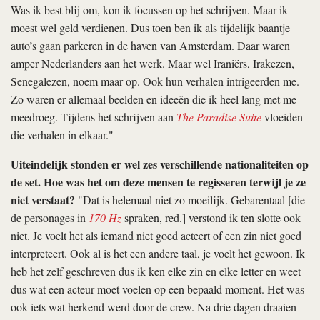
Was ik best blij om, kon ik focussen op het schrijven. Maar ik
moest wel geld verdienen. Dus toen ben ik als tijdelijk baantje
auto’s gaan parkeren in de haven van Amsterdam. Daar waren
amper Nederlanders aan het werk. Maar wel Iraniërs, Irakezen,
Senegalezen, noem maar op. Ook hun verhalen intrigeerden me.
Zo waren er allemaal beelden en ideeën die ik heel lang met me
meedroeg. Tijdens het schrijven aan
The Paradise Suite
vloeiden
die verhalen in elkaar."
Uiteindelijk stonden er wel zes verschillende nationaliteiten op
de set. Hoe was het om deze mensen te regisseren terwijl je ze
niet verstaat?
"Dat is helemaal niet zo moeilijk. Gebarentaal [die
de personages in
170 Hz
spraken, red.] verstond ik ten slotte ook
niet. Je voelt het als iemand niet goed acteert of een zin niet goed
interpreteert. Ook al is het een andere taal, je voelt het gewoon. Ik
heb het zelf geschreven dus ik ken elke zin en elke letter en weet
dus wat een acteur moet voelen op een bepaald moment. Het was
ook iets wat herkend werd door de crew. Na drie dagen draaien