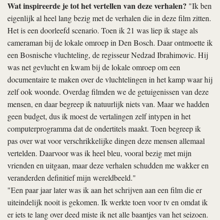
Wat inspireerde je tot het vertellen van deze verhalen?
"Ik ben
eigenlijk al heel lang bezig met de verhalen die in deze film zitten.
Het is een doorleefd scenario. Toen ik 21 was liep ik stage als
cameraman bij de lokale omroep in Den Bosch. Daar ontmoette ik
een Bosnische vluchteling, de regisseur Nedzad Ibrahimovic. Hij
was net gevlucht en kwam bij de lokale omroep om een
documentaire te maken over de vluchtelingen in het kamp waar hij
zelf ook woonde. Overdag filmden we de getuigenissen van deze
mensen, en daar begreep ik natuurlijk niets van. Maar we hadden
geen budget, dus ik moest de vertalingen zelf intypen in het
computerprogramma dat de ondertitels maakt. Toen begreep ik
pas over wat voor verschrikkelijke dingen deze mensen allemaal
vertelden. Daarvoor was ik heel bleu, vooral bezig met mijn
vrienden en uitgaan, maar deze verhalen schudden me wakker en
veranderden definitief mijn wereldbeeld."
"Een paar jaar later was ik aan het schrijven aan een film die er
uiteindelijk nooit is gekomen. Ik werkte toen voor tv en omdat ik
er iets te lang over deed miste ik net alle baantjes van het seizoen.