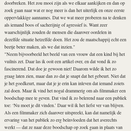
doorbreken. Het zou mooi zijn als we elkaar aankijken en dan op
zoek gaan naar wat er nog meer is dan het uiterlijk en onze eerste
oppervlakkige aannames. Dat we wat meer proberen na te denken
als iemand boos of sacherijnig of agressief is. Want zeer
waarschijnlijk zouden de mensen die daarover oordelen in
dezelfde situatie hetzelfde doen. Het zou de maatschappij echt een
beetje beter maken, als we dat inzien."
"Neem bijvoorbeeld het beeld van een vrouw dat een kind bij het
vuilnis zet. Daar las ik ooit een artikel over, en dat vond ik zo
fascinerend. Dat doe je gewoon niet! Daarom wilde ik het zo
graag laten zien, maar dan zo dat je snapt dat het gebeurt. Niet dat
je het goedkeurt, maar dat je je erin kan inleven dat iemand zoiets
zal doen. Maar ik vind het nogal drammerig om als filmmaker een
boodschap mee te geven. Dat vind ik zo belerend naar een publiek
toe: ‘Nu moet je dít vinden.’ Daar wil ik het liefst ver van blijven.
Als een filmmaker zich daarover uitspreekt, kan dat namelijk de
ervaring van het publiek zo erg beïnvloeden dat het averechts
werkt — dat ze naar deze boodschap op zoek gaan in plaats van