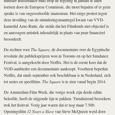
minister Bussemaker mikt erop de regeling in januari te laten
toetsen door de Europese Commissie, die moet bepalen of er geen
sprake is van ongeoorloofde staatssteun. Het enige protest tegen
deze invulling van de stimuleringsmaatregel kwam van VVD-
kamerlid Arno Rutte, die stelde dat het Filmfonds niet objectief is
en aanvragen artistiek inhoudelijk in plaats van puur financieel
beoordeelt.
De rechten voor
The Square
, de documentaire over de Egyptische
revolutie die publieksprijzen won in Toronto en op het Sundance
Festival, is aangekocht door Netflix. Het is de eerste keer dat de
VOD-aanbieder een documentaire aankoopt. Voorheen beperkte
Netflix, dat sinds september ook beschikbaar is in Nederland, zich
tot series en speelfilms.
The Square
is te zien vanaf begin 2014.
De Amsterdam Film Week, die vorige week zijn derde editie
beleefde, heeft de stijgende lijn te pakken. Tienduizend bezoekers
trok het festival. Vorig jaar waren dat er nog maar 7.500.
Openingsfilm
12 Years a Slave
van Steve McQueen werd door