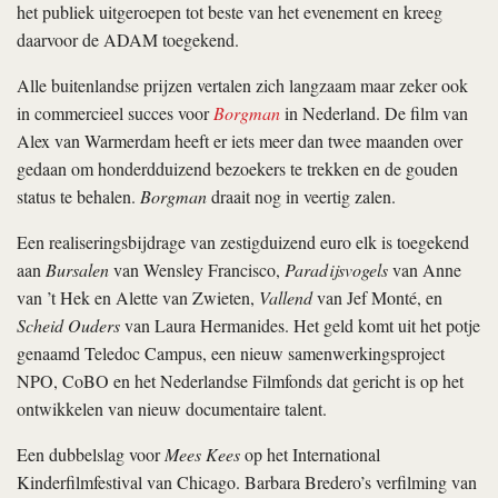
het publiek uitgeroepen tot beste van het evenement en kreeg
daarvoor de ADAM toegekend.
Alle buitenlandse prijzen vertalen zich langzaam maar zeker ook
in commercieel succes voor
Borgman
in Nederland. De film van
Alex van Warmerdam heeft er iets meer dan twee maanden over
gedaan om honderdduizend bezoekers te trekken en de gouden
status te behalen.
Borgman
draait nog in veertig zalen.
Een realiseringsbijdrage van zestigduizend euro elk is toegekend
aan
Bursalen
van Wensley Francisco,
Paradijsvogels
van Anne
van ’t Hek en Alette van Zwieten,
Vallend
van Jef Monté, en
Scheid Ouders
van Laura Hermanides. Het geld komt uit het potje
genaamd Teledoc Campus, een nieuw samenwerkingsproject
NPO, CoBO en het Nederlandse Filmfonds dat gericht is op het
ontwikkelen van nieuw documentaire talent.
Een dubbelslag voor
Mees Kees
op het International
Kinderfilmfestival van Chicago. Barbara Bredero’s verfilming van