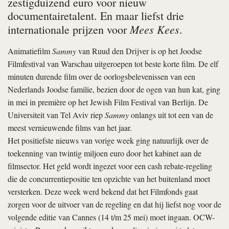
zestigduizend euro voor nieuw
documentairetalent. En maar liefst drie
Mees Kees
internationale prijzen voor
.
Animatiefilm
Sammy
van Ruud den Drijver is op het Joodse
Filmfestival van Warschau uitgeroepen tot beste korte film. De elf
minuten durende film over de oorlogsbelevenissen van een
Nederlands Joodse familie, bezien door de ogen van hun kat, ging
in mei in première op het Jewish Film Festival van Berlijn. De
Universiteit van Tel Aviv riep
Sammy
onlangs uit tot een van de
meest vernieuwende films van het jaar.
Het positiefste nieuws van vorige week ging natuurlijk over de
toekenning van twintig miljoen euro door het kabinet aan de
filmsector. Het geld wordt ingezet voor een cash rebate-regeling
die de concurrentiepositie ten opzichte van het buitenland moet
versterken. Deze week werd bekend dat het Filmfonds gaat
zorgen voor de uitvoer van de regeling en dat hij liefst nog voor de
volgende editie van Cannes (14 t/m 25 mei) moet ingaan. OCW-