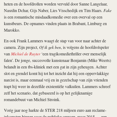
heten en de hoofdrollen worden vervuld door Sanne Langelaar,
Nasrdin Dchar, Gijs Naber, Lies Visschedijk en Tim Haars.
Fake
is een romantische misdaadkomedie over een overval op een
kunstbeurs. De opnames vinden plaats in Brabant, Limburg en
Marokko.
En ook Frank Lammers waagt de stap van voor naar achter de
camera. Zijn project,
Of ik gek ben
, is volgens de hoofdrolspeler
van
Michiel de Ruyter
‘een tragikomediethriller over menselijk
falen’. De jonge, succesvolle kunstenaar Benjamin (Mike Weerts)
belandt in een tbs-kliniek met een gat in zijn geheugen. Achter
slot en grendel komt hij tot het inzicht dat hij een oppervlakkige
narcist is, maar eenmaal vrij en in gezelschap van zijn vrienden
trapt hij weer in dezelfde existentiële valkuilen. Lammers schreef
zelf het scenario, dat gebaseerd is op het gelijknamige
romandebuut van Michiel Stroink.
Vorig jaar nog harkte de STER 218 miljoen euro aan reclame-
inkomsten binnen voor de publieke omroep, maar 2015 — een