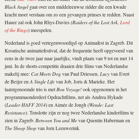
Black Angel
gaat over een middeleeuwse ridder die een kwade
kracht moet verslaan om zo een gevangen prinses te redden. Naast
Hauer zal ook John Rhys-Davies (
Raiders of the Lost Ark
,
Lord
of the Rings
) meespelen.
Nederland is goed vertegenwoordigd op Animafest in Zagreb. Dit
Kroatische animatiefestival, dat de frequentie heeft opgevoerd van
eens in de twee jaar naar jaarlijks, vindt plaats van 9 tot en met 14
juni. In de shorts-competitie draaien drie films van Nederlandse
makelij mee:
Cat Meets Dog
van Paul Driessen,
Lucy
van Evert
de Beijer en
A Single Life
van Job, Joris & Marieke. Het
laatstgenoemde trio is met
Bon Voyage!
ook opgenomen in het
programmaonderdeel Opdrachtfilms, net als Andrea Hykade
(
Leader HAFF 2014
) en Aimée de Jongh (
Wende: Last
Resistance
). Tenslotte zijn er nog twee Nederlandse kinderfilms te
zien in Zagreb:
Between You and Me
van Quentin Haberman en
The Sheep Shop
van Jorn Leeuwerink.