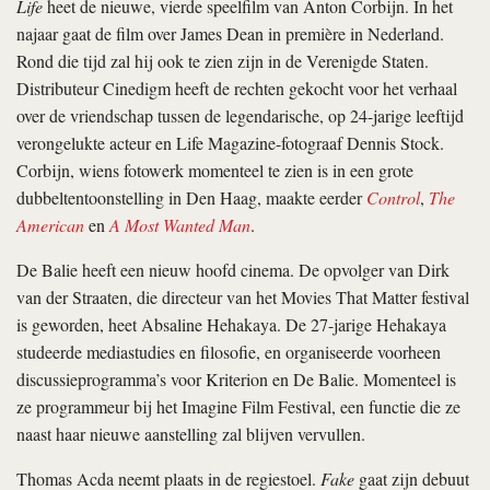
Life
heet de nieuwe, vierde speelfilm van Anton Corbijn. In het
najaar gaat de film over James Dean in première in Nederland.
Rond die tijd zal hij ook te zien zijn in de Verenigde Staten.
Distributeur Cinedigm heeft de rechten gekocht voor het verhaal
over de vriendschap tussen de legendarische, op 24-jarige leeftijd
verongelukte acteur en Life Magazine-fotograaf Dennis Stock.
Corbijn, wiens fotowerk momenteel te zien is in een grote
dubbeltentoonstelling in Den Haag, maakte eerder
Control
,
The
American
en
A Most Wanted Man
.
De Balie heeft een nieuw hoofd cinema. De opvolger van Dirk
van der Straaten, die directeur van het Movies That Matter festival
is geworden, heet Absaline Hehakaya. De 27-jarige Hehakaya
studeerde mediastudies en filosofie, en organiseerde voorheen
discussieprogramma’s voor Kriterion en De Balie. Momenteel is
ze programmeur bij het Imagine Film Festival, een functie die ze
naast haar nieuwe aanstelling zal blijven vervullen.
Thomas Acda neemt plaats in de regiestoel.
Fake
gaat zijn debuut