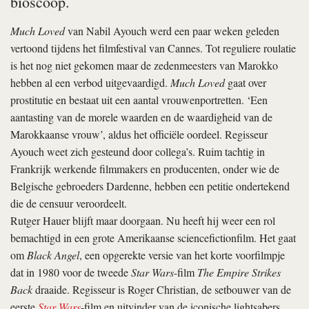
bioscoop.
Much Loved
van Nabil Ayouch werd een paar weken geleden
vertoond tijdens het filmfestival van Cannes. Tot reguliere roulatie
is het nog niet gekomen maar de zedenmeesters van Marokko
hebben al een verbod uitgevaardigd.
Much Loved
gaat over
prostitutie en bestaat uit een aantal vrouwenportretten. ‘Een
aantasting van de morele waarden en de waardigheid van de
Marokkaanse vrouw’, aldus het officiële oordeel. Regisseur
Ayouch weet zich gesteund door collega’s. Ruim tachtig in
Frankrijk werkende filmmakers en producenten, onder wie de
Belgische gebroeders Dardenne, hebben een petitie ondertekend
die de censuur veroordeelt.
Rutger Hauer blijft maar doorgaan. Nu heeft hij weer een rol
bemachtigd in een grote Amerikaanse sciencefictionfilm. Het gaat
om
Black Angel
, een opgerekte versie van het korte voorfilmpje
dat in 1980 voor de tweede
Star Wars
-film
The Empire Strikes
Back
draaide. Regisseur is Roger Christian, de setbouwer van de
eerste
Star Wars
-film en uitvinder van de iconische lightsabers.