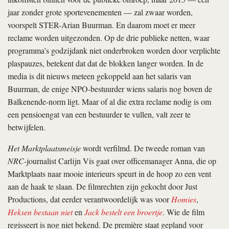
jaar zonder grote sportevenementen — zal zwaar worden,
voorspelt STER-Arian Buurman. En daarom moet er meer
reclame worden uitgezonden. Op de drie publieke netten, waar
programma’s godzijdank niet onderbroken worden door verplichte
plaspauzes, betekent dat dat de blokken langer worden. In de
media is dit nieuws meteen gekoppeld aan het salaris van
Buurman, de enige NPO-bestuurder wiens salaris nog boven de
Balkenende-norm ligt. Maar of al die extra reclame nodig is om
een pensioengat van een bestuurder te vullen, valt zeer te
betwijfelen.
Het Marktplaatsmeisje
wordt verfilmd. De tweede roman van
NRC
-journalist Carlijn Vis gaat over officemanager Anna, die op
Marktplaats naar mooie interieurs speurt in de hoop zo een vent
aan de haak te slaan. De filmrechten zijn gekocht door Just
Productions, dat eerder verantwoordelijk was voor
Homies
,
Heksen bestaan niet
en
Jack bestelt een broertje
. Wie de film
regisseert is nog niet bekend. De première staat gepland voor