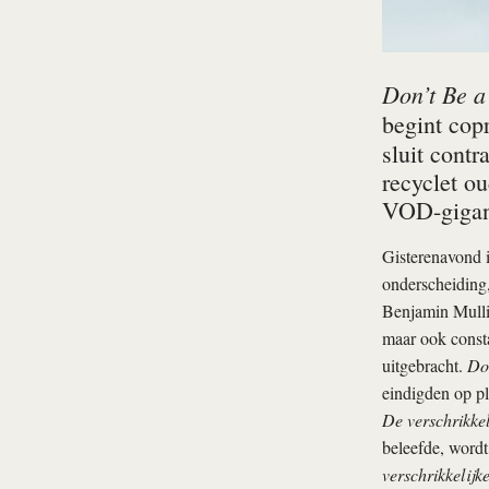
Don’t Be a
begint cop
sluit contr
recyclet o
VOD-gigan
Gisterenavond 
onderscheiding
Benjamin Mullin
maar ook consta
uitgebracht.
Don
eindigden op pl
De verschrikkel
beleefde, wordt
verschrikkelijke