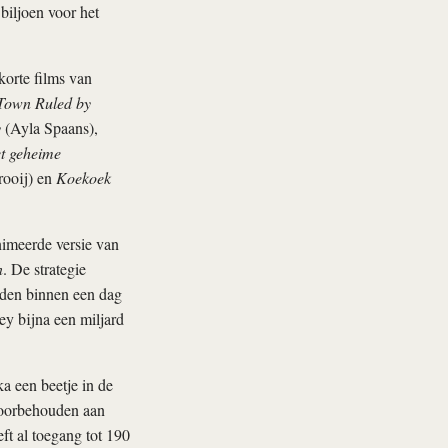
biljoen voor het
korte films van
Town Ruled by
y
(Ayla Spaans),
t geheime
ooij) en
Koekoek
imeerde versie van
n
. De strategie
en binnen een dag
ey bijna een miljard
a een beetje in de
voorbehouden aan
ft al toegang tot 190