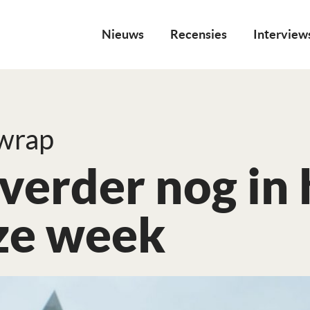
Nieuws
Recensies
Interview
 wrap
verder nog in
ze week