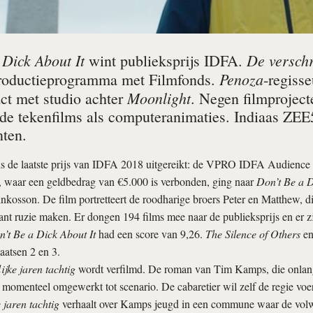
 Dick About It
De verschr
wint publieksprijs IDFA.
Penoza
roductieprogramma met Filmfonds.
-regiss
Moonlight
act met studio achter
. Negen filmprojec
ude tekenfilms als computeranimaties. Indiaas ZE
ten.
is de laatste prijs van IDFA 2018 uitgereikt: de VPRO IDFA Audienc
, waar een geldbedrag van €5.000 is verbonden, ging naar
Don’t Be a D
kosson. De film portretteert de roodharige broers Peter en Matthew, di
nt ruzie maken. Er dongen 194 films mee naar de publieksprijs en er 
’t Be a Dick About It
had een score van 9,26.
The Silence of Others
e
aatsen 2 en 3.
ijke jaren tachtig
wordt verfilmd. De roman van Tim Kamps, die onlang
 momenteel omgewerkt tot scenario. De cabaretier wil zelf de regie voe
 jaren tachtig
verhaalt over Kamps jeugd in een commune waar de vol