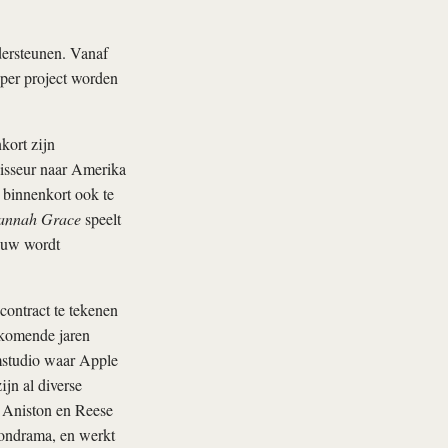
dersteunen. Vanaf
er project worden
kort zijn
gisseur naar Amerika
j binnenkort ook te
Hannah Grace
speelt
rouw wordt
contract te tekenen
komende jaren
mstudio waar Apple
ijn al diverse
r Aniston en Reese
tiondrama, en werkt