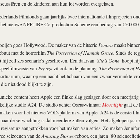
scussiëren en de kinderen aan hun lot worden overgelaten.
erlands Filmfonds gaan jaarlijks twee internationale filmprojecten on
 het nieuwe NFF+IBF Co-production Scheme een bedrag van €50.000 p
ooijen goes Hollywood. De maker van de hitserie
Penoza
maakt binnen
buut met de horrorfilm
The Possession of Hannah Grace
. Sinds de re
ft hij zelf zes scenario’s geschreven. Een daarvan,
She’s Gone
, hoopt hi
speelfilmversie van
Penoza
zit ook in de planning.
The Possession of 
 mortuarium, waar op een nacht het lichaam van een zwaar verminkte v
ie niet dood blijkt te zijn.
 unieke content heeft Apple een flinke slag geslagen door een meerjarig 
kelijke studio A24. De studio achter Oscar-winnaar
Moonlight
gaat de 
 maken voor het nieuwe VOD-platform van Apple. A24 is de eerste fil
 maar de verwachting is dat meerdere zullen volgen. Het afgelopen jaar z
 regisseurs aangetrokken voor het maken van series. Zo maken Jennife
ee seizoenen van de
Amazing Stories
-reboot, een jaren ’80 sciencefic