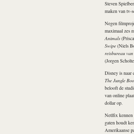
Steven Spielber
maken van tv-se
Negen filmproje
maximaal zes mi
Animals
(Prisc
Swipe
(Niels B
reisbureau va
(Jorgen Scholte
Disney is naar
The Jungle Bo
belooft de stud
van online plaa
dollar op.
Netlfix kennen 
gaten houdt ke
Amerikaanse par