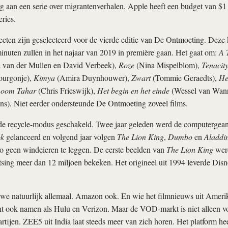
g aan een serie over migrantenverhalen. Apple heeft een budget van $1 
ries.
cten zijn geselecteerd voor de vierde editie van De Ontmoeting. Deze 
nuten zullen in het najaar van 2019 in première gaan. Het gaat om:
A 
a van der Mullen en David Verbeek),
Roze
(Nina Mispelblom),
Tenacit
ourgonje),
Kimya
(Amira Duynhouwer),
Zwart
(Tommie Geraedts),
He
n oom Tahar
(Chris Frieswijk),
Het begin en het einde
(Wessel van Wanr
ns). Niet eerder ondersteunde De Ontmoeting zoveel films.
 de recycle-modus geschakeld. Twee jaar geleden werd de computergean
ok
gelanceerd en volgend jaar volgen
The Lion King
,
Dumbo
en
Aladdi
io geen windeieren te leggen. De eerste beelden van
The Lion King
werd
tsing meer dan 12 miljoen bekeken. Het origineel uit 1994 leverde Disn
we natuurlijk allemaal. Amazon ook. En wie het filmnieuws uit Amerik
nt ook namen als Hulu en Verizon. Maar de VOD-markt is niet alleen 
tijen. ZEE5 uit India laat steeds meer van zich horen. Het platform hee