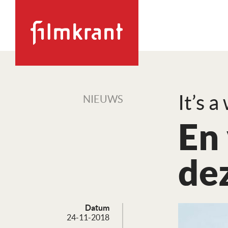
It’s a
NIEUWS
En 
de
Datum
24-11-2018