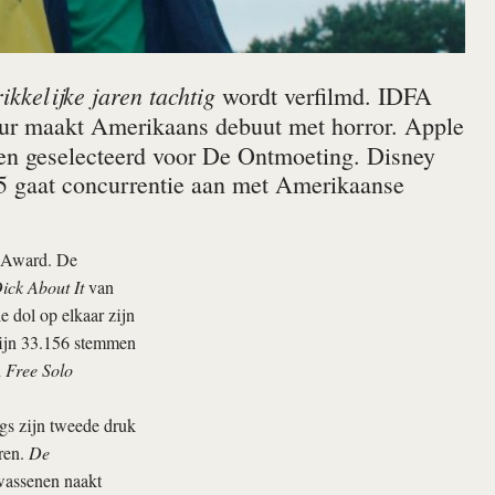
ikkelijke jaren tachtig
wordt verfilmd. IDFA
eur maakt Amerikaans debuut met horror. Apple
ten geselecteerd voor De Ontmoeting. Disney
E5 gaat concurrentie aan met Amerikaanse
e Award. De
ick About It
van
e dol op elkaar zijn
zijn 33.156 stemmen
n
Free Solo
s zijn tweede druk
ren.
De
wassenen naakt