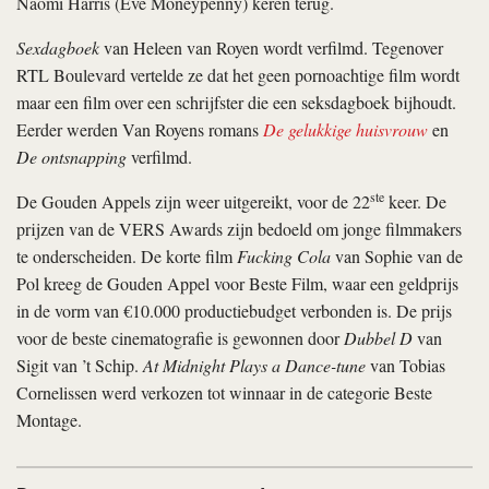
Naomi Harris (Eve Moneypenny) keren terug.
Sexdagboek
van Heleen van Royen wordt verfilmd. Tegenover
RTL Boulevard vertelde ze dat het geen pornoachtige film wordt
maar een film over een schrijfster die een seksdagboek bijhoudt.
Eerder werden Van Royens romans
De gelukkige huisvrouw
en
De ontsnapping
verfilmd.
ste
De Gouden Appels zijn weer uitgereikt, voor de 22
keer. De
prijzen van de VERS Awards zijn bedoeld om jonge filmmakers
te onderscheiden. De korte film
Fucking Cola
van Sophie van de
Pol kreeg de Gouden Appel voor Beste Film, waar een geldprijs
in de vorm van €10.000 productiebudget verbonden is. De prijs
voor de beste cinematografie is gewonnen door
Dubbel D
van
Sigit van ’t Schip.
At Midnight Plays a Dance-tune
van Tobias
Cornelissen werd verkozen tot winnaar in de categorie Beste
Montage.