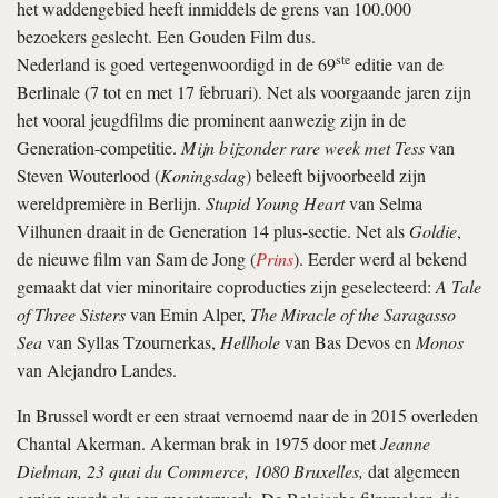
het waddengebied heeft inmiddels de grens van 100.000
bezoekers geslecht. Een Gouden Film dus.
ste
Nederland is goed vertegenwoordigd in de 69
editie van de
Berlinale (7 tot en met 17 februari). Net als voorgaande jaren zijn
het vooral jeugdfilms die prominent aanwezig zijn in de
Generation-competitie.
Mijn bijzonder rare week met Tess
van
Steven Wouterlood (
Koningsdag
) beleeft bijvoorbeeld zijn
wereldpremière in Berlijn.
Stupid Young Heart
van Selma
Vilhunen draait in de Generation 14 plus-sectie. Net als
Goldie
,
de nieuwe film van Sam de Jong (
Prins
). Eerder werd al bekend
gemaakt dat vier minoritaire coproducties zijn geselecteerd:
A Tale
of Three Sisters
van Emin Alper,
The Miracle of the Saragasso
Sea
van Syllas Tzournerkas,
Hellhole
van Bas Devos en
Monos
van Alejandro Landes.
In Brussel wordt er een straat vernoemd naar de in 2015 overleden
Chantal Akerman. Akerman brak in 1975 door met
Jeanne
Dielman, 23 quai du Commerce, 1080 Bruxelles,
dat algemeen