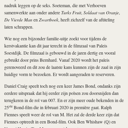
nadruk leggen op de seks. Soeteman, die met Verhoeven
samenwerkte aan onder andere
Turks Fruit
,
Soldaat van Oranje
,
De Vierde Man
en
Zwartboek
, heeft zichzelf van de aftiteling
laten schrappen.
Wie nog een bijzonder familie-uitje zoekt voor tijdens de
kerstvakantie kan dit jaar terecht in de filmzaal van Paleis
Soestdijk. De filmzaal is gebouwd in de jaren dertig en vooral
gebruikt door prins Bernhard. Vanaf 2020 wordt het paleis
gerenoveerd en dit zou de laatste kans kunnen zijn de zaal in zijn
huidige vorm te bezoeken. Er wordt aangeraden te reserveren.
Daniel Craig speelt toch nog een keer James Bond, ondanks zijn
eerdere uitspraak dat hij eerder zijn polsen zou doorsnijden dan
terugkeren in de rol van 007. En er zijn meer oude bekenden in de
ste
25
Bond-film die in februari 2020 in première gaat. Ralph
Fiennes speelt weer de rol van M. Het zal de derde keer zijn dat
Fiennes optreedt in een Bond-film. Ook Ben Whishaw (Q) en