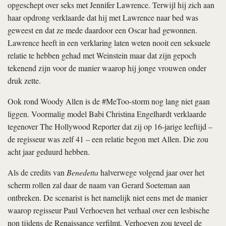
opgeschept over seks met Jennifer Lawrence. Terwijl hij zich aan
haar opdrong verklaarde dat hij met Lawrence naar bed was
geweest en dat ze mede daardoor een Oscar had gewonnen.
Lawrence heeft in een verklaring laten weten nooit een seksuele
relatie te hebben gehad met Weinstein maar dat zijn gepoch
tekenend zijn voor de manier waarop hij jonge vrouwen onder
druk zette.
Ook rond Woody Allen is de #MeToo-storm nog lang niet gaan
liggen. Voormalig model Babi Christina Engelhardt verklaarde
tegenover The Hollywood Reporter dat zij op 16-jarige leeftijd –
de regisseur was zelf 41 – een relatie begon met Allen. Die zou
acht jaar geduurd hebben.
Als de credits van
Benedetta
halverwege volgend jaar over het
scherm rollen zal daar de naam van Gerard Soeteman aan
ontbreken. De scenarist is het namelijk niet eens met de manier
waarop regisseur Paul Verhoeven het verhaal over een lesbische
non tijdens de Renaissance verfilmt. Verhoeven zou teveel de