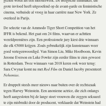
gezien wordt als een meesterwerk. De Belgische filmmaker, die
grote invloed heeft uitgeoefend op de avant-garde en feministische
cinema, verhuisde al vroeg in haar carrière naar New York. Ze
overleed in Parijs.
De selectie van de Ammodo Tiger Short Competition van het
IFFR is bekend. Het gaat om 24 films, waarvan er achttien
wereldpremières zijn. Een professionele jury kiest drie winnaars
die elk €5000 krijgen. Zoals gebruikelijk zijn kunstenaars weer
goed vertegenwoordigd. Van Simon Liu, Mike Hoolboom, Kevin
Jerome Everson en Luke Fowler zijn eerder films te zien geweest
in Rotterdam. Twee winnaars van 2018 keren ook weer terug:
Sara Cwynar komt nu met
Red Film
en Daniel Jacoby presenteert
Nehemias
.
Er druppelt steeds meer nieuws naar buiten over de rechtszaak
tegen Harvey Weinstein. Een anonieme actrice, die zich onlangs
heeft aangesloten bij de lange stoet vrouwen die zeggen seksueel
te zijn misbruikt door de producent, verklaarde dat Weinstein had